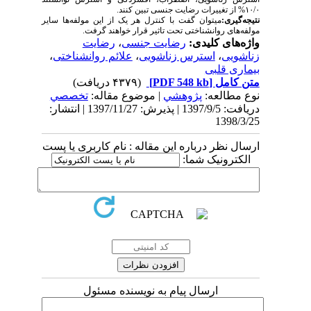
۱۰/۰% از تغییرات رضایت جنسی تبین کنند.
نتیجه‌گیری:
می­توان گفت با کنترل هر یک از این مولفه­‌ها سایر
مولفه‌­های روانشناختی تحت تاثیر قرار خواهند گرفت.
واژه‌های کلیدی:
رضایت جنسی
،
رضایت
زناشویی
،
استرس زناشویی
،
علائم روانشناختی
،
بیماری قلبی
متن کامل
[PDF 548 kb]
(۴۳۷۹ دریافت)
نوع مطالعه:
پژوهشي
| موضوع مقاله:
تخصصي
دریافت: 1397/9/5 | پذیرش: 1397/11/27 | انتشار:
1398/3/25
ارسال نظر درباره این مقاله : نام کاربری یا پست
الکترونیک شما:
ارسال پیام به نویسنده مسئول