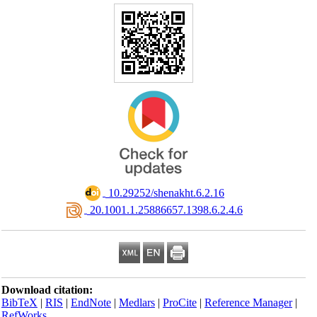
‎ 10.29252/shenakht.6.2.16
‎ 20.1001.1.25886657.1398.6.2.4.6
Download citation:
BibTeX
|
RIS
|
EndNote
|
Medlars
|
ProCite
|
Reference Manager
|
RefWorks