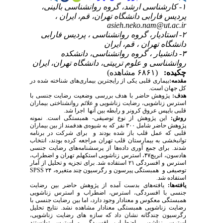
۱- کارشناسی ارشد، گروه روانشناسی بالینی،
پردیس فارابی دانشگاه تهران، قم، ایران ،
asieh.neko.nam@ut.ac.ir
۲- استادیار، گروه روانشناسی ، پردیس فارابی
دانشگاه تهران ، قم، ایران
۳- دانشیار ، گروه روانشناسی، دانشکده
روانشناسی و علوم تربیتی، دانشگاه تهران، ایران
چکیده:
(۶۸۶۱ مشاهده)
مقدمه:
بیماری قلبی یکی از رایج­ترین بیماری­‌های شناخته شده در
کل جهان است.
هدف:
پژوهش حاضر با هدف بررسی وضعیت رضایت جنسی با
استرس زناشویی، رضایت زناشویی و علائم روانشناختی بیماران
قلبی بای­پس عروق کرونر و رابطه بین آن­ها اجرا شد.
روش:
این پژوهش از نوع توصیفی- همبستگی است. نمونه
پژوهش حاضر شامل ۳۰۰ نفر که به شیوه­‌ی هدفمند از بین بیماران
قلبی که عمل قلب باز شده بودند و برای شرکت در برنامه
توانبخشی به بیمارستان قلب تهران مراجعه کرده بودند، انتخاب
شدند. برای جمع آوری داده­‌ها از پرسشنامه­‌های رضایت جنسی
هادسون، انریچ۴۷، استرس زناشویی استکهلم تهران و اضطراب،
استرس و افسردگی ۲۱ استفاده شد. برای تجزیه و تحلیل از آمار
توصیفی و همبستگی پیرسون و رگرسیون چند متغیره، ۲۴
SPSS
استفاده شد.
یافته‌ها:
یافته­‌های بدست آمده از پژوهش حاضر بین رضایت
جنسی با افسردگی، استرس، اضطراب و استرس زناشویی
همبستگی معکوس و معنادار وجود دارد، اما بین رضایت جنسی با
رضایت زناشویی همبستگی معنادار مشاهده نشد. نتایج تحلیل
رگرسیون چندگانه نشان داد که سازه های رضایت زناشویی،
استرس زناشویی، اضطراب، افسردگی و استرس توانستند