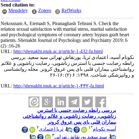
Send citation to:
Mendeley
Zotero
RefWorks
Nekounam A, Etemadi S, Piranaghash Tehrani S. Check the
relation sexual satisfaction with marital stress, marital satisfaction
and psychological symptoms of coronary artery bypass graft heart
patients. Shenakht Journal of Psychology and Psychiatry 2019; 6
(2) :16-26
URL:
http://shenakht.muk.ac.ir/article-1-432-fa.html
نکونام آسیه، اعتمادی ثریا، پورنقاش تهرانی سید سعید. بررسی
رابطه رضایت جنسی با استرس زناشویی، رضایت زناشویی و علائم
روانشناختی بیماران قلبی بای پس عروق کرونر. مجله روانشناسی
و روانپزشکی شناخت. ۱۳۹۸; ۶ (۲) :۱۶-۲۶
URL:
http://shenakht.muk.ac.ir/article-۱-۴۳۲-fa.html
بررسی رابطه رضایت جنسی با استرس
زناشویی، رضایت زناشویی و علائم روانشناختی
بیماران قلبی بای پس عروق کرونر
۲
۱
*
آسیه نکونام
،
ثریا اعتمادی
۳
،
سید سعید پورنقاش تهرانی