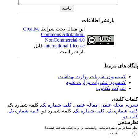
بازنشر اطلاعات
این مقاله تحت شرایط
Creative
Commons Attribution-
NonCommercial 4.0
International License
قابل
بازنشر است.
یگاه های مرتبط
کمیسیون نشریات وزارت بهداشت
کمسیون نشریات وزارت علوم
شرکت یکتاوب
مات کلیدی
ریه
,
مجله علمی
,
مقاله علمی
,
کلمه شماره یک
, کلمه شماره یک,
مه شماره یک
,
کلمه شماره یک
, کلمه شماره دو,
کلمه شماره یک
,
مه دو
رسنجی
 شما در مورد مقالات مجله روانشناسی و روانپزشکی شناخت چیست؟
ضعیف