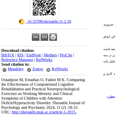
‎ 10.32598/shenakht.11.2.18
، ضروری
الی انجام
‌توجه/بیش‌­فعالی مراجعه کننده
Download citation:
BibTeX
|
RIS
|
EndNote
|
Medlars
|
ProCite
|
د 45 کودک انتخاب و به صورت تصادفی در سه
Reference Manager
|
RefWorks
یل داده­‌
Send citation to:
Mendeley
Zotero
RefWorks
ه کاری و
Ostadpour M, Emadian O, Fakhri M K. Comparing
the Effectiveness of Computerized Cognitive
Rehabilitation and Practical Neuropsychological
Exercises on Working Memory and Clinical
بیش-
Symptoms of Children with Attention
Deficit/Hyperactivity Disorder. Shenakht Journal of
Psychology and Psychiatry 2024; 11 (2) :18-33
URL:
http://shenakht.muk.ac.ir/article-1-2015-