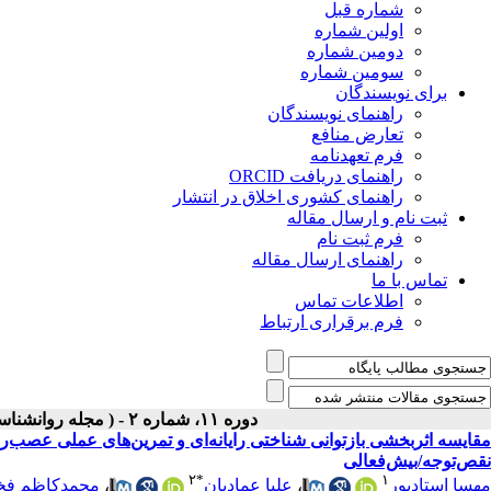
شماره قبل
اولین شماره
دومین شماره
سومین شماره
برای نویسندگان
راهنمای نویسندگان
تعارض منافع
فرم تعهدنامه
راهنمای دریافت ORCID
راهنمای کشوری اخلاق در انتشار
ثبت نام و ارسال مقاله
فرم ثبت نام
راهنمای ارسال مقاله
تماس با ما
اطلاعات تماس
فرم برقراری ارتباط
دوره ۱۱، شماره ۲ - ( مجله روانشناسی و روانپزشکی شناخت ۱۴۰۳ )
مقایسه اثربخشی بازتوانی شناختی رایانه‌ای و تمرین‌های عملی عصب‌روا
نقص‌توجه/بیش‌فعالی
۲
*
۱
مهسا استادپور
،
علیا عمادیان
،
محمدکاظم فخ