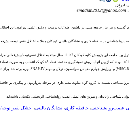
emadian2012@yahoo.com
ی گذشته
و
نیز
نیاز
جامعه
مبنی
بر داشتن
اطلاعات
درست
و
دقیق
علمی
پیرامون این
اختلال
صب­‌روانشناختی بر حافظه ­کاری
و نشانگان­ بالینی کودکان مبتلا به اختلال نقص ­توجه/بیش‌­فع
روش پژوهش از نوع نیمه‌­آزمایشی با طرح پیش‌­آزمون، پس‌­آزمون و پیگیری با گروه کنترل بود. جامعه این پژوهش کلیه کودکان 7 تا 11 سال مبتلا به اختلال نقص
به روانپزشکان اطفال و روانشناسان کودک شهر تهران در ماه‌­های فروردین تا شهریور سال 1401 بودند که از بین آنها با روش نمونه‌­گیری هدفمند تعدا
WISC-
) و
ویرایش چهارم مقیاس سوانسون، نولان و پلهام
SNAP-IV
بهره برده شد. برای تحل
ب­‌روانشناختی نسبت به گروه گواه تفاوت معنی­‌داری در مرحله پس‌­آزمون و پیگیری بر حافظ
انی شناختی رایانه‌­ای و تمرین های عملی عصب روانشناختی اثربخشی یکسانی داشته‌­اند.
ی عصب‌روانشناختی
،
حافظه کاری
،
نشانگان‌ بالینی
،
اختلال نقص‌توجه/