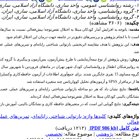
۱- رشته روانشناسی عمومی، واحد ساری، دانشگاه آزاد اسلامی، ساری، ایران.
۲- گروه روانشناسی، واحد ساری، دانشگاه آزاد اسلامی، ساری، ایران. ،
۳- گروه روانشناسی، واحد ساری، دانشگاه آزاد اسلامی، ساری، ایران.
چکیده:
(۳۶۰۶ مشاهده)
قدمه:
باتوجه
به
افزایش
آمار
کودکان
مبتلا
به
اختلال نقص‌توجه/ بیش‌فعالی
نسبت
به
سال‌ها
است
تا
با
انجام پژوهش و
بررسی‌های دقیق‌­تر
در
جامعه
جهت
درمان این اختلال
اقدام
شود‌‌.
دف:
این پژوهش با هدف مقایسه اثربخشی بازتوانی شناختی رایانه‌­ای و تمرین­‌های عملی ع
شد.
وش:
روه مساوی 15 نفری جایگزین شدند. برای جمع­‌آوری اطلاعات از آزمون حافظه‌کاری وکسلر(
R
ها از نرم­افزار
SPSS
و آزمون­‌های تحلیل کوواریانس چند متغیره استفاده شد.
افته­‌ها:
نتایج نشان داد که
هر دو مداخله
بازتوانی شناختی رایانه­‌ای و تمرین­‌های عملی عص
نشانگان­ بالینی کودکان مبتلا به اختلال نقص‌­توجه/بیش­‌فعالی ایجاد کرده‌اند.
نتیجه­‌گیری:
نتایج گویایی این است که در متغیرهای حافظه کاری و نشانگان­ بالینی،
آموزش بازتو
واژه‌های کلیدی:
کلیدها واژه: بازتوانی شناختی رایانه‌ای
،
تمرین‌های عمل
فعالی
متن کامل
[PDF 986 kb]
(۱۲۱۲ دریافت)
نوع مطالعه:
پژوهشي
| موضوع مقاله:
تخصصي