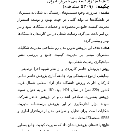
دانشگاه ازاد اسلامی ،تبریز، ایران
چکیده:
(۵۳۰۹ مشاهده)
مقدمه :
ضرورت وجود سیستم‌های رسیدگی به شکایات مشتریان
در دانشگاه‌ها می‌تواند گامی در جهت بهبود و توسعه استقرار
مدیریت کیفیت جامع در محصولات و خدمات دانشگاه‌ها شود و نیز
این امر باعث می‌گردد رضایت شغلی در بین کارمندان دانشگاه‌ها
بهتر و بیشتر گردد
هدف:
هدف این پژوهش تدوین مدل روانشناختی مدیریت شکایات
مشتریان مبتنی بر مدیریت کیفیت جامع و بررسی نقش
میانجیگری رضایت شغلی بود.
روش:
پژوهش حاضر کاربردی و از نظر شیوه اجرا توصیفی
–
پیمایشی از نوع همبستگی بود، جامعه آماری پژوهش حاضر تمامی
کارکنان ادارات ورزش دانشگاه های آزاد اسلامی شمال غرب
کشور (320 نفر) در سال 1401 بود، 180 نفر به عنوان نمونه
پژوهش به‌صورت تصادفی انتخاب و در پژوهش حاضر شرکت
نمودند ابزار اندازه‌گیری در این پژوهش
پرسشنامه مدیریت
شکایات
است. برای تحلیل و طراحی مدل از نرم‌افزار آماری و
SPSS
نسخه-23 استفاده شد.
نتایج:
یافته‌های پژوهش نشان داد که مدیریت کیفیت جامع به‌طور