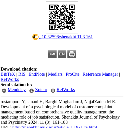
‎ 10.32598/shenakht.11.3.161
Download citation:
BibTeX
|
RIS
|
EndNote
|
Medlars
|
ProCite
|
Reference Manager
|
RefWorks
Send citation to:
Mendeley
Zotero
RefWorks
rostampoor Y, Janani H, Barghi Moghadam J, NajafZadeh M R.
Development of a psychological model of customer complaint
management based on comprehensive quality management: the
mediating role of job satisfaction. Shenakht Journal of Psychology
and Psychiatry 2024; 11 (3) :161-188
URL:
http://shenakht.muk.ac.ir/article-1-1971-fa.html