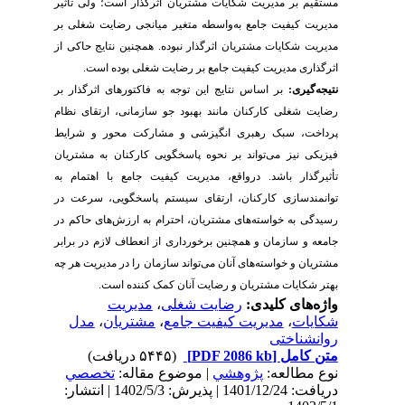
مستقیم بر مدیریت شکایات مشتریان اثرگذار است؛ ولی تأثیر
مدیریت کیفیت جامع به‌واسطه متغیر میانجی رضایت شغلی بر
مدیریت شکایات مشتریان اثرگذار نبوده. همچنین نتایج حاکی از
اثرگذاری مدیریت کیفیت جامع بر رضایت شغلی بوده است.
نتیجه‌گیری:
بر اساس نتایج این توجه به فاکتورهای اثرگذار بر
رضایت شغلی کارکنان مانند بهبود جو سازمانی، ارتقای نظام
پرداخت، سبک رهبری انگیزشی و مشارکت محور و شرایط
فیزیکی نیز می‌تواند بر نحوه پاسخگویی کارکنان به مشتریان
تأثیرگذار باشد.
درواقع، مدیریت کیفیت جامع با اهتمام به
توانمندسازی کارکنان، ارتقای سیستم پاسخگویی، سرعت در
رسیدگی به خواسته‌های مشتریان، احترام به ارزش‌های حاکم در
جامعه و سازمان و همچنین برخورداری از انعطاف لازم در برابر
مشتریان و خواسته‌های آنان می‌تواند سازمان را در مدیریت هر چه
بهتر شکایات مشتریان و رضایت آنان کمک کننده است.
واژه‌های کلیدی:
رضایت شغلی
،
مدیریت
شکایات
،
مدیریت کیفیت جامع
،
مشتریان
،
مدل
روانشناختی
متن کامل
[PDF 2086 kb]
(۵۴۴۵ دریافت)
نوع مطالعه:
پژوهشي
| موضوع مقاله:
تخصصي
دریافت: 1401/12/24 | پذیرش: 1402/5/3 | انتشار: