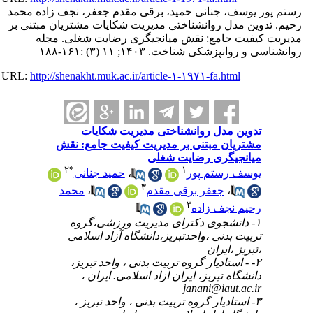
رستم پور یوسف، جنانی حمید، برقی مقدم جعفر، نجف زاده محمد
رحیم. تدوین مدل روانشناختی مدیریت شکایات مشتریان مبتنی بر
مدیریت کیفیت جامع: نقش میانجیگری رضایت شغلی. مجله
روانشناسی و روانپزشکی شناخت. ۱۴۰۳; ۱۱ (۳) :۱۶۱-۱۸۸
URL:
http://shenakht.muk.ac.ir/article-۱-۱۹۷۱-fa.html
تدوین مدل روانشناختی مدیریت شکایات
مشتریان مبتنی بر مدیریت کیفیت جامع: نقش
میانجیگری رضایت شغلی
۲
*
۱
یوسف رستم پور
،
حمید جنانی
۳
،
جعفر برقی مقدم
،
محمد
۳
رحیم نجف زاده
۱- دانشجوی دکترای مدیریت ورزشی،گروه
تربیت بدنی ،واحدتبریز،دانشگاه آزاد اسلامی
،تبریز ،ایران
۲- - استادیار گروه تربیت بدنی ، واحد تبریز،
دانشگاه تبریز، ایران ازاد اسلامی. ایران ،
janani@iaut.ac.ir
۳- استادیار گروه تربیت بدنی ، واحد تبریز ،