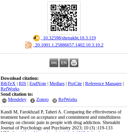
‎ 10.32598/shenakht.10.3.119
‎ 20.1001.1.25886657.1402.10.3.10.2
Download citation:
BibTeX
|
RIS
|
EndNote
|
Medlars
|
ProCite
|
Reference Manager
|
RefWorks
Send citation to:
Mendeley
Zotero
RefWorks
Kandi M, Farokhzad P, Taheri A. Comparing the effectiveness of
treatment based on acceptance and commitment and mindfulness
therapy on chronic pain in people with drug addiction. Shenakht
Journal of Psychology and Psychiatry 2023; 10 (3) :119-133