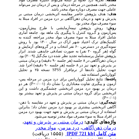
مقدمه:
تجربه درد علاوه بر اینکه می­‌تواند انگیزه مصرف مواد
مخدر باشد، همچنین در مرحله درمان و پس از درمان نیز می­‌تواند
عاملی جهت مصرف دوباره مواد مخدر باشد.
هدف:
هدف پژوهش حاضر مقایسه اثربخشی درمان مبتنی بر
پذیرش و تعهد و درمان ذهن­‌آگاهی بر درد مزمن در افراد مبتلا به
سوء مصرف مواد مخدر بود.
روش:
روش پژوهش نیمه‌­آزمایشی ﺑﺎ ﻃﺮح پیش‌آزمون-
پس‌آزمون و ﮔـﺮوه ﻛﻨﺘﺮل با پیگیری یک ماهه بود. جامعه آماری
شامل افراد مبتلا به سوء مصرف مواد مخدر مراجعه کننده به
کلینیک‌های ترک اعتیاد شهر اراک در سال ۱۴۰۰ بود. با روش
نمونه‌­گیری در دسترس، ۶۰ نفر انتخاب و در گروه‌­های آزمایش و
گواه (هر گروه ۲۰ نفر) به صورت تصادفی جایدهی شدند. ابزار
پژوهش شامل پرسشنامه تجدید نظر شده درد مک­‌گیل (۲۰۰۹) بود.
درمان ذهن­‌آگاهی در ۸ جلسه (هر جلسه ۹۰ دقیقه) و درمان مبتنی
بر پذیرش و تعهد نیز در ۸ جلسه (هر جلسه ۹۰ دقیقه) اجرا شد.
جهت تحلیل داده‌­ها از نرم‌­افزار
SPSS
نسخه ۲۵ و تحلیل
کوواریانس استفاده شد.
یافته‌­ها:
نتایج تحلیل کوواریانس برای درد مزمن در مرحله پس‌­
آزمون و پیگیری تفاوت معناداری را نشان داد (۰/۰۰۱=
P
). هر دو
درمان بر بهبود درد مزمن اثربخشی چشمگیری داشت و این
اثربخشی برای گروه درمان مبتنی بر پذیرش و تعهد بیشتر بود
).
P
(۰/۰۱=
نتیجه­‌گیری:
درمان مبتنی بر پذیرش و تعهد در مقایسه با ذهن‌­
آگاهی اثربخشی بیشتری بر بهبود درد مزمن نشان داد؛ بنابراین
استفاده از درمان مبتنی بر پذیرش و تعهد جهت بهبود درد مزمن
در افراد مبتلا به سوء مصرف مواد مخدر توصیه می­‌شود.
واژه‌های کلیدی:
درمان مبتنی بر پذیرش و تعهد
،
درمان ذهن­‌آگاهی
،
درد مزمن
،
مواد مخدر
متن کامل
[PDF 721 kb]
(۱۵۵۵ دریافت)