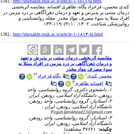
URL:
http://shenakht.muk.ac.ir/article-1-1813-fa.html
کندی محسن، فرخزاد پگاه، طاهری افسانه. مقایسه اثربخشی
درمان مبتنی بر پذیرش و تعهد و درمان ذهن‌آگاهی بر درد مزمن در
افراد مبتلا به سوء مصرف مواد مخدر. مجله روانشناسی و
روانپزشکی شناخت. ۱۴۰۲; ۱۰ (۳) :۱۱۹-۱۳۳
URL:
http://shenakht.muk.ac.ir/article-۱-۱۸۱۳-fa.html
مقایسه اثربخشی درمان مبتنی بر پذیرش و تعهد
و درمان ذهن‌آگاهی بر درد مزمن در افراد مبتلا به
سوء مصرف مواد مخدر
۲
*
۱
محسن کندی
،
پگاه فرخزاد
۳
،
افسانه طاهری
۱- دانشجوی دکتری، گروه روانشناسی، واحد
رودهن، دانشگاه آزاد اسلامی، رودهن، ایران
۲- استادیار، گروه روانشناسی، واحد رودهن،
دانشگاه آزاد اسلامی، رودهن، ایران ،
Pegah.farokhzad22@gmail.com
۳- استادیار، گروه روانشناسی، واحد رودهن،
دانشگاه آزاد اسلامی، رودهن، ایران
چکیده:
(۳۷۶۲ مشاهده)