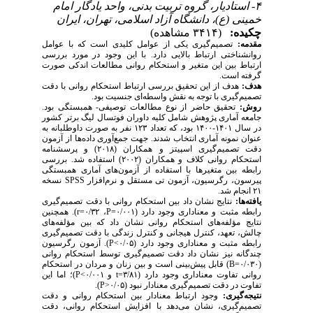
۴- استادیار، گروه تربیت بدنی، واحد یادگار امام
خمینی (ع)، دانشگاه آزاد اسلامی، تهران، ایران
چکیده:
(۳۴۱۴ مشاهده)
مقدمه:
تصمیم‌گیری یکی از عوامل کلیدی است که با عوامل
روانشناختی ارتباط بالایی دارد. با این وجود در مورد بررسی
ارتباط بین این متغیر و استحکام روانی مطالعات اندکی صورت
گرفته است.
هدف:
هدف از این تحقیق بررسی ارتباط استحکام روانی با دقت
تصمیم‌گیری با توجه به نقش واسطه‌­ای جنسیت بود.
روش:
تحقیق حاضر از نوع مطالعات توصیفی- همبستگی بود.
جامعه آماری پژوهش شامل کلیه داوران فوتسال لیگ برتر کشور
در سال ۱۴۰۱-۱۴۰۰ بود، که تعداد ۱۲۳ نفر به صورت داوطلبانه به
عنوان نمونه آماری انتخاب شدند. جهت جمع‌آوری داده‌ها از آزمون
دقت تصمیم‌گیری اسپیتز و همکاران (۲۰۱۸) و پرسشنامه
استحکام روانی کلاف و همکاران (۲۰۰۲) استفاده شد. بررسی
رابطه بین متغیرها با استفاده از آزمون­‌های آماری همبستگی
پیرسون، رگرسیون، آزمون تی مستقل و نرم‌افزار
SPSS
نسخه
۲۱ انجام شد.
یافته‌­ها:
نتایج نشان داد بین استحکام روانی با دقت تصمیم‌گیری
رابطه مثبت و معناداری وجود دارد (
P
=۰/۳۲ ،
r
=۰/۰۰۱). همچنین
نتایج مؤلفه‌های استحکام روانی نشان داد که بین مؤلفه‌های
چالش، تعهد، کنترل هیجانی و کنترل زندگی با دقت تصمیم‌گیری
رابطه مثبت و معناداری وجود دارد (۰/۰۵>
P
). آزمون رگرسیون
چندگانه نیز نشان داد دقت تصمیم‌گیری توسط استحکام روانی
(۰/۰۳۰=
B
) قابل پیش­‌بینی است و بین زنان و مردان در استحکام
روانی تفاوت معناداری وجود دارد (
=۳/۸۱ و
t
P<
۰/۰۰۱)؛ اما این
تفاوت در دقت تصمیم‌گیری معنادار نبود (۰/۰۵<
P
).
نتیجه‌گیری:
وجود ارتباط معنادار بین استحکام روانی و دقت
تصمیم‌گیری، نشان می‌دهد با افزایش استحکام روانی، دقت