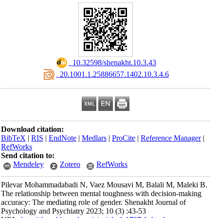
‎ 10.32598/shenakht.10.3.43
‎ 20.1001.1.25886657.1402.10.3.4.6
Download citation:
BibTeX
|
RIS
|
EndNote
|
Medlars
|
ProCite
|
Reference Manager
|
RefWorks
Send citation to:
Mendeley
Zotero
RefWorks
Pilevar Mohammadabadi N, Vaez Mousavi M, Balali M, Maleki B.
The relationship between mental toughness with decision-making
accuracy: The mediating role of gender. Shenakht Journal of
Psychology and Psychiatry 2023; 10 (3) :43-53