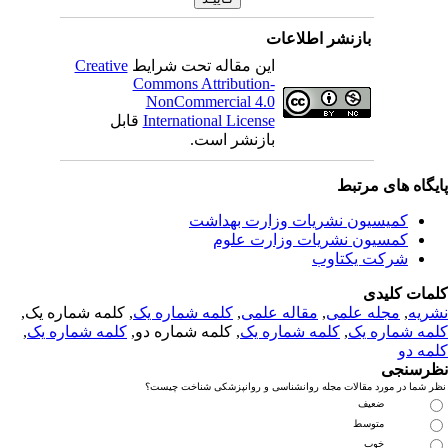
بازنشر اطلاعات
این مقاله تحت شرایط
Creative
Commons Attribution-
NonCommercial 4.0
International License
قابل
بازنشر است.
یگاه های مرتبط
کمیسیون نشریات وزارت بهداشت
کمسیون نشریات وزارت علوم
شرکت یکتاوب
مات کلیدی
ریه
,
مجله علمی
,
مقاله علمی
,
کلمه شماره یک
, کلمه شماره یک,
مه شماره یک
,
کلمه شماره یک
, کلمه شماره دو,
کلمه شماره یک
,
مه دو
رسنجی
 شما در مورد مقالات مجله روانشناسی و روانپزشکی شناخت چیست؟
ضعیف
متوسط
خوب