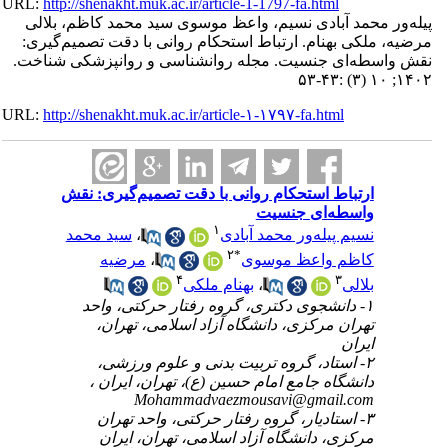
URL:
http://shenakht.muk.ac.ir/article-1-1797-fa.html
پیله‌ور محمد آبادی نسیم، واعظ موسوی سید محمد کاظم، بلالی
مرضیه، ملکی بهنام. ارتباط استحکام روانی با دقت تصمیم‌گیری:
نقش واسطه‌ای جنسیت. مجله روانشناسی و روانپزشکی شناخت.
۱۴۰۲; ۱۰ (۳) :۴۳-۵۳
URL:
http://shenakht.muk.ac.ir/article-۱-۱۷۹۷-fa.html
ارتباط استحکام روانی با دقت تصمیم‌گیری: نقش
واسطه‌ای جنسیت
۱
نسیم پیله‌ور محمد آبادی
،
سید محمد
۲
*
کاظم واعظ موسوی
،
مرضیه
۴
۳
بلالی
،
بهنام ملکی
۱- دانشجوی دکتری، گروه رفتار حرکتی، واحد
تهران مرکزی، دانشگاه آزاد اسلامی، تهران،
ایران
۲- استاد، گروه تربیت بدنی و علوم ورزشی،
دانشگاه جامع امام حسین (ع)، تهران، ایران ،
Mohammadvaezmousavi@gmail.com
۳- استادیار، گروه رفتار حرکتی، واحد تهران
مرکزی، دانشگاه آزاد اسلامی، تهران، ایران