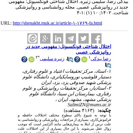
بیدکی رضا، سلیمی زنیره. اختلال شناختی فونکسیونل: مفهومی
جدید در روانپزشکی عصبی. مجله روانشناسی و روانپزشکی
شناخت. ۱۴۰۲; ۱۰ (۱) :۱-۴
URL:
http://shenakht.muk.ac.ir/article-۱-۱۷۶۹-fa.html
اختلال شناختی فونکسیونل: مفهومی جدید در
روانپزشکی عصبی
۲
*
۱
رضا بیدکی
،
زنیره سلیمی
۱- استاد، مرکز تحقیقات اعتیاد و علوم رفتاری،
دستیار فلوشیپ نوروسایکیاتری، دانشگاه علوم
پزشکی شهید صدوقی یزد، یزد، ایران
۲- استادیار، مرکز تحقیقات روانپزشکی و علوم
رفتاری، بیمارستان ابن سینا، دانشگاه علوم
پزشکی مشهد، مشهد، ایران ،
SalimiZN@mums.ac.ir
چکیده:
(۴۱۶۳ مشاهده)
با توجه به شیوع بالای سطوح مختلف اختلالات حافظه و
فراموش‌کاری، بسیاری از مراجعات روانپزشکی و روانشناسی به
علت ترس از ابتلا به بیماری­‌هایی مانند آلزایمر است که موجب
زوال عقل می­‌شوند. با این حال بسیاری از این اختلالات علت
درونی داشته و می‌توانند در دسته اختلالات شناختی عملکردی