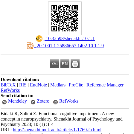
‎ 10.32598/shenakht.10.1.1
‎ 20.1001.1.25886657.1402.10.1.1.9
Download citation:
BibTeX
|
RIS
|
EndNote
|
Medlars
|
ProCite
|
Reference Manager
|
RefWorks
Send citation to:
Mendeley
Zotero
RefWorks
Bidaki R, Salimi Z. Functional cognitive impairment: A new
concept in neuropsychiatry. Shenakht Journal of Psychology and
Psychiatry 2023; 10 (1) :1-4
URL:
http://shenakht.muk.ac.ir/article-1-1769-fa.html