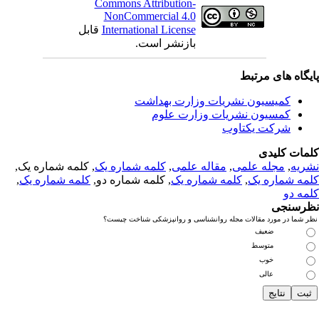
Commons Attribution-
NonCommercial 4.0
International License
قابل
بازنشر است.
یگاه های مرتبط
کمیسیون نشریات وزارت بهداشت
کمسیون نشریات وزارت علوم
شرکت یکتاوب
مات کلیدی
ریه
,
مجله علمی
,
مقاله علمی
,
کلمه شماره یک
, کلمه شماره یک,
مه شماره یک
,
کلمه شماره یک
, کلمه شماره دو,
کلمه شماره یک
,
مه دو
رسنجی
 شما در مورد مقالات مجله روانشناسی و روانپزشکی شناخت چیست؟
ضعیف
متوسط
خوب
عالی