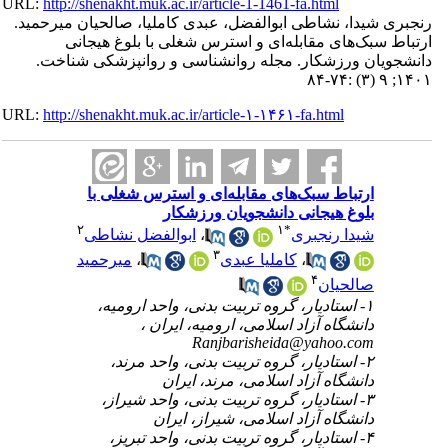
URL:
http://shenakht.muk.ac.ir/article-1-1461-fa.html
رنجبری شیدا، نشاطی ابوالفضل، عبدی کاملیا، صالحیان میرحمید.
ارتباط سبک‌های مقابله‌ای و استرس شغلی با بلوغ هیجانی
دانشجویان ورزشکار. مجله روانشناسی و روانپزشکی شناخت.
۱۴۰۱; ۹ (۳) :۷۴-۸۴
URL:
http://shenakht.muk.ac.ir/article-۱-۱۴۶۱-fa.html
ارتباط سبک‌های مقابله‌ای و استرس شغلی با
بلوغ هیجانی دانشجویان ورزشکار
۲
۱
*
شیدا رنجبری
،
ابوالفضل نشاطی
۳
،
کاملیا عبدی
،
میرحمید
۴
صالحیان
۱- استادیار، گروه تربیت بدنی، واحد ارومیه،
دانشگاه آزاد اسلامی، ارومیه، ایران ،
Ranjbarisheida@yahoo.com
۲- استادیار، گروه تربیت بدنی، واحد مرند،
دانشگاه آزاد اسلامی، مرند، ایران
۳- استادیار، گروه تربیت بدنی، واحد شیراز،
دانشگاه آزاد اسلامی، شیراز، ایران
۴- استادیار، گروه تربیت بدنی، واحد تبریز،