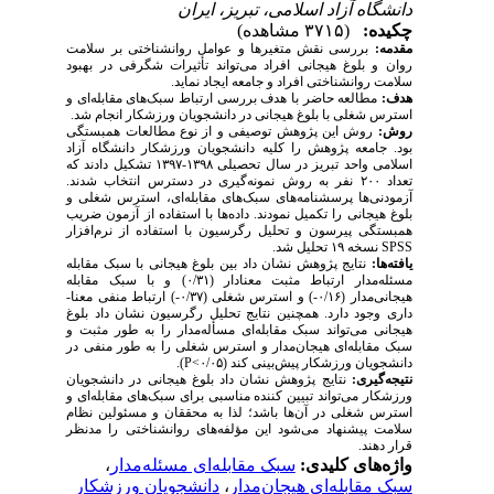
دانشگاه آزاد اسلامی، تبریز، ایران
چکیده:
(۳۷۱۵ مشاهده)
مقدمه:
بررسی نقش متغیرها و عوامل روانشناختی بر سلامت
روان و بلوغ هیجانی افراد می­‌تواند تأثیرات شگرفی در بهبود
سلامت روانشناختی افراد و جامعه ایجاد نماید.
هدف:
مطالعه حاضر با هدف بررسی ارتباط سبک‌های مقابله‌ای و
استرس شغلی با بلوغ هیجانی در دانشجویان ورزشکار انجام شد.
روش:
روش این پژوهش توصیفی و از نوع مطالعات همبستگی
بود. جامعه پژوهش را کلیه دانشجویان ورزشکار دانشگاه آزاد
اسلامی واحد تبریز در سال تحصیلی ۱۳۹۸-۱۳۹۷ تشکیل دادند که
تعداد ۲۰۰ نفر به روش نمونه‌گیری در دسترس انتخاب شدند.
آزمودنی‌ها پرسشنامه­‌های سبک‌های مقابله‌ای، استرس شغلی و
بلوغ هیجانی را تکمیل نمودند. داده‌ها با استفاده از آزمون ضریب
همبستگی پیرسون و تحلیل رگرسیون با استفاده از نرم­‌افزار
SPSS
نسخه ۱۹ تحلیل شد.
یافته­‌ها:
نتایج پژوهش نشان داد بین بلوغ هیجانی با سبک مقابله
مسئله‌مدار ارتباط مثبت معنا­دار (۰/۳۱) و با سبک مقابله
هیجانی‌مدار (۰/۱۶-) و استرس شغلی (۰/۳۷-) ارتباط منفی معنا­
داری وجود دارد. همچنین نتایج تحلیل رگرسیون نشان داد بلوغ
هیجانی می‌تواند سبک مقابله‌ای مسأله‌مدار را به طور مثبت و
سبک مقابله‌ای هیجان‌مدار و استرس شغلی را به طور منفی در
دانشجویان ورزشکار پیش‌بینی ‌کند (۰/۰۵>
P
).
نتیجه‌گیری:
نتایج پژوهش نشان داد بلوغ هیجانی در دانشجویان
ورزشکار می‌تواند تبیین کننده مناسبی برای سبک‌های مقابله‌ای و
استرس شغلی در آن‌ها باشد؛ لذا به محققان و مسئولین نظام
سلامت پیشنهاد می‌شود این مؤلفه‌های روانشناختی را مدنظر
قرار دهند.
واژه‌های کلیدی:
سبک مقابله‌ای مسئله‌مدار
،
سبک مقابله‌ای هیجان‌مدار
،
دانشجویان ورزشکار