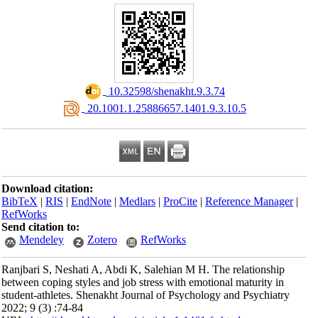
‎ 10.32598/shenakht.9.3.74
‎ 20.1001.1.25886657.1401.9.3.10.5
Download citation:
BibTeX
|
RIS
|
EndNote
|
Medlars
|
ProCite
|
Reference Manager
|
RefWorks
Send citation to:
Mendeley
Zotero
RefWorks
Ranjbari S, Neshati A, Abdi K, Salehian M H. The relationship
between coping styles and job stress with emotional maturity in
student-athletes. Shenakht Journal of Psychology and Psychiatry
2022; 9 (3) :74-84