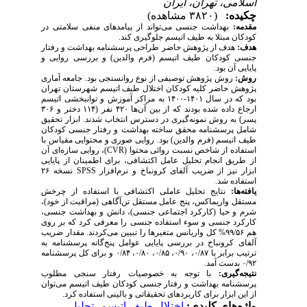
اسلامی، تهران، ایران
چکیده:
(۳۸۲۰ مشاهده)
مقدمه:
بهداشت جنسی می‌تواند از پیامدهای منفی سلامتی در
کودکان مبتلا به طیف اتیسم جلوگیری کند.
هدف:
هدف از پژوهش حاضر طراحی پرسشنامه بهداشت و رفتار
جنسی کودکان طیف اتیسم (فرم والدین) و بررسی روایی و
پایایی آن بود.
روش:
روش پژوهش توصیفی از نوع روانسنجی بود. جامعه آماری
پژوهش حاضر کلیه کودکان اختلال طیف اتیسم شهرستان تهران
بود که در سال ۱۴۰۱-۱۴۰۰ به مراکز آموزش و توانبخشی اتیسم
ارجاع داده شده بودند که از بین آن‌ها ۴۲۰ نفر (۱۱۴ دختر و ۳۰۶
پسر) به روش نمونه­‌گیری در دسترس انتخاب شدند. ابزار تحقیق
شامل پرسشنامه محقق ساخته بهداشت و رفتار جنسی کودکان
طیف اتیسم (فرم والدین) بود. روایی صوری و محتوایی مقیاس با
استفاده از شاخص نسبت روائی محتوا (
CVR
)، روایی سازه‌ای آن
از طریق انجام تحلیل عامل اکتشافی، برای اطمینان از پایایی
ابزار نیز از ضریب آلفای کرونباخ و نرم‌­افزار
SPSS
نسخه ۲۶
استفاده شد.
یافته­‌ها:
نتایج تحلیل عاملی اکتشافی با استفاده از چرخش
مستقل واریماکس، پنج عامل مستقل تن‌آگاهی (مراقبت از خود)،
شرم و حیا (کارکرد اجتماعی جنسی)، دانش و بهداشت جنسی،
کارکرد جنسی و سوء استفاده جنسی را معرفی کرد که بر روی
هم ۹۹/۵۶% کل واریانس متغیرها را تبیین می­‌کردند. مقدار ضریب
آلفای کرونباخ در بررسی پایایی عوامل پنج‌­گانه پرسشنامه به
ترتیب برابر با ۰/۸۷، ۰/۹۰، ۰/۸۵، ۰/۸۰، ۰/۸۴ و برای کل پرسشنامه
۰/۹۲ بدست آمد.
نتیجه­‌گیری:
با توجه به خصوصیات رفتار سنجی مطلوب
پرسشنامه بهداشت و رفتار جنسی کودکان طیف اتیسم می­‌توان
از این ابزار برای کاربردهای تحقیقاتی و بالینی استفاده کرد.
واژه‌های کلیدی:
اختلال طیف اتیسم
،
تحلیل