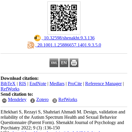
‎ 10.32598/shenakht.9.3.136
‎ 20.1001.1.25886657.1401.9.3.5.0
Download citation:
BibTeX
|
RIS
|
EndNote
|
Medlars
|
ProCite
|
Reference Manager
|
RefWorks
Send citation to:
Mendeley
Zotero
RefWorks
Eftekhari S, Rezayi S, Shahriari Ahmadi M. Design, validation and
reliability of the Autism Spectrum Health and Sexual Behavior
Questionnaire (Parent Form). Shenakht Journal of Psychology and
Psychiatry 2022; 9 (3) :136-150