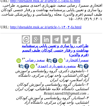
URL:
http://shenakht.muk.ac.ir/article-1-1404-fa.html
افتخاری سمیرا، رضایی سعید، شهریاری احمدی منصوره. طراحی،
روا سازی و تعیین پایایی پرسشنامه بهداشت و رفتار جنسی کودکان
طیف اتیسم (فرم والدین). مجله روانشناسی و روانپزشکی شناخت.
۱۴۰۱; ۹ (۳) :۱۳۶-۱۵۰
URL:
http://shenakht.muk.ac.ir/article-۱-۱۴۰۴-fa.html
طراحی، روا سازی و تعیین پایایی پرسشنامه
بهداشت و رفتار جنسی کودکان طیف اتیسم
(فرم والدین)
۲
*
۱
سمیرا افتخاری
،
سعید رضایی
۳
،
منصوره شهریاری احمدی
۱- دانشجوی دکتری، گروه روانشناسی و آموزش
کودکان اشتثنایی، واحد تهران مرکزی، دانشگاه
آزاد اسلامی، تهران، ایران
۲- دانشیار، گروه روانشناسی و آموزش کودکان
استثنایی، دانشگاه علامه طباطبائی، تهران، ایران
Rezayi.saeed10@gmail.com
،
۳- استادیار، گروه روانشناسی و آموزش کودکان
اشتثنایی، واحد تهران مرکزی، دانشگاه آزاد