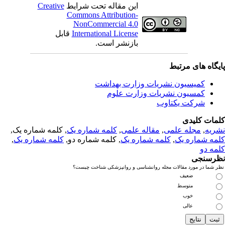
این مقاله تحت شرایط
Creative
Commons Attribution-
NonCommercial 4.0
International License
قابل
بازنشر است.
یگاه های مرتبط
کمیسیون نشریات وزارت بهداشت
کمسیون نشریات وزارت علوم
شرکت یکتاوب
مات کلیدی
ریه
,
مجله علمی
,
مقاله علمی
,
کلمه شماره یک
, کلمه شماره یک,
مه شماره یک
,
کلمه شماره یک
, کلمه شماره دو,
کلمه شماره یک
,
مه دو
رسنجی
 شما در مورد مقالات مجله روانشناسی و روانپزشکی شناخت چیست؟
ضعیف
متوسط
خوب
عالی