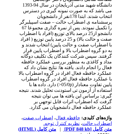
دانشگاه شهید مدنی آذربایجان در سال 94-1393
می باشد که به صورت نمونه گیری در دسترس
انتخاب شدند. ابتدا 178نفر از دانشجویان
پرسشنامه ی اضطراب حالت – صفت اسپیلبرگر
را تکمیل نمودند. پس از نمره گذاری مجموعا 67
دانشجو از25 درصد بالای توزیع (افراد با اضطراب
صفت و حالت بالا) و 25 درصد پایین توزیع ( افراد
با اضطراب صفت و حالت پایین) انتخاب شدند و
به دو گروه اضطراب بالا و اضطراب پایین قرار
گرفتند. سپس شرکت کنندگان یک تکلیف دوگانه
مداد و کاغذی به منظور بررسی عملکرد حافظه
فعال را انجام دادند. یافته ها: نتایج نشان داد که
عملکرد حافظه فعال افراد در گروه اضطراب بالا
با عملکرد حافظه فعال افراد در گروه اضطراب
پایین تفاوت معنادار (05/0p<) دارد. داده ها با
استفاده از آزمون تی استودنت تحلیل شدند. نتیجه
گیری: براساس این یافته ها می توان نتیجه
گرفت که اضطراب اثرات قابل توجهی بر
عملکرد حافظه فعال دانشجویان می گذارد.
واژه‌های کلیدی:
حافظه فعال
،
اضطراب صفت
،
اضطراب حالت
،
نظریه کنترل توجه.
متن کامل
[PDF 848 kb]
|
متن کامل (HTML)