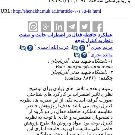
و روانپزشکی شناخت. ۱۳۹۴; ۲ (۳) :۲۹-۳۹
URL:
http://shenakht.muk.ac.ir/article-۱-۱۱۵-fa.html
عملکرد حافظه فعال در اضطراب حالت و صفت
: نظریه کنترل توجه
۲
۱
*
مریم بحری
،
عزت الله احمدی
،
۲
مائده بحری
۱- دانشگاه شهید مدنی آذربایجان ،
Bahri.maryam@azaruniv.edu
۲- دانشگاه شهید مدنی آذربایجان
چکیده:
(۸۸۴۶ مشاهده)
زمینه و هدف: تلاش های زیادی برای توضیح
نظری تاثیر اضطراب بر کارکرد های شناختی
صورت گرفته است، یکی از این نظریه ها، نظریه
کنترل توجه می باشد. هدف از پژوهش حاضر،
مقایسه عملکرد حافظه فعال در دو گروه از
دانشجویان مضطرب و عادی با توجه به نظریه
کنترل توجه بود. مواد و روش ها: طرح پژوهش
حاضر علی-مقایسه ای بود. جامعه آماری این
مطالعه شامل دانشجویان دختر خوابگاهی