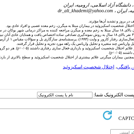
dr_ali_khademi@yahoo.com
در بروز و تشدید آن‌ها مؤثرند.
لال شخصیت اسکیزوئید در بیماران مبتلا به میگرن، زخم ­معده عصبی و افراد عادی بود.
همراه همتایان عادی آنان بود. حجم نمونه پژوهش شامل ۹۰ نفر بود که به هر گروه از بیماران ۳۰ نفر بالای ۱۸ سال به روش نمونه­‌گیری تصادفی ساده اختصاص یافت و همتایان عا
نمونه­‌گیری در دسترس انتخاب شدند. برای جمع­‌آوری داده‌­ها از پرسشنامه استاندار
ائم اختلال شخصیت اسکیزوئید و بازداری-فعال ­سازی رفتاری داشتند (۰/۰۵>
p
). هر دو گرو
ند (۰/۰۵
p<
).
نین بیماران میگرنی علائم بیشتری از اختلال شخصیت اسکیزوئید و سطح بالاتری از بازدار
یافتگی
،
اختلال شخصیت اسکیزوئید
ا پست الکترونیک شما: