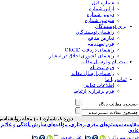
شماره قبل
اولین شماره
دومین شماره
سومین شماره
برای نویسندگان
راهنمای نویسندگان
تعارض منافع
فرم تعهدنامه
راهنمای دریافت ORCID
راهنمای کشوری اخلاق در انتشار
ثبت نام و ارسال مقاله
فرم ثبت نام
راهنمای ارسال مقاله
تماس با ما
اطلاعات تماس
فرم برقراری ارتباط
دوره ۸، شماره ۱ - ( مجله روانشناسی و روانپزشکی شناخت ۱۴۰۰ )
مقایسه سیستم‌‌‌های مغزی-رفتاری، مؤلفه‌های سازش یافتگی و علائم ش
عادی
۲
*
۱
فردین میرزائی
،
علی خادمی