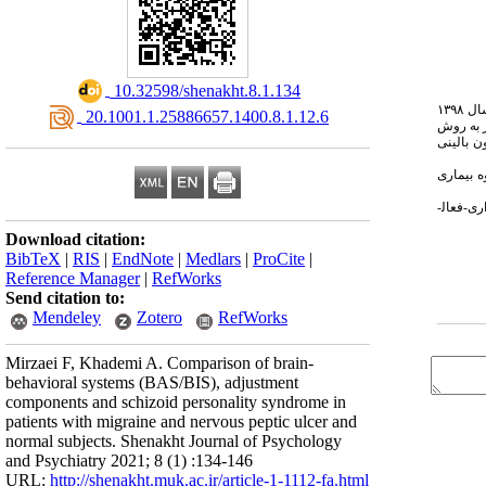
‎ 10.32598/shenakht.8.1.134
مطالعه حاضر از نوع علی-مقایسه­‌ای بود. جامعه­‌ی آماری پژوهش حاضر کلیه­‌ی بیماران بالای ۱۸ سال مبتلا به زخم­ معده و میگرن مراجعه­ کننده به مراکز درمانی شهر بوکان در سال ۱۳۹۸
‎ 20.1001.1.25886657.1400.8.1.12.6
دی آنان نیز به روش
د بازداری- فعال‌سازی رفتار کارور و وایت (۱۹۹۴)، پرسشنامه­‌ی سازگاری بل و سؤالات مقیاس ۱ از آزمون بالینی
ه بیماری
ی-فعال­
Download citation:
BibTeX
|
RIS
|
EndNote
|
Medlars
|
ProCite
|
Reference Manager
|
RefWorks
Send citation to:
Mendeley
Zotero
RefWorks
Mirzaei F, Khademi A. Comparison of brain-
behavioral systems (BAS/BIS), adjustment
components and schizoid personality syndrome in
patients with migraine and nervous peptic ulcer and
normal subjects. Shenakht Journal of Psychology
and Psychiatry 2021; 8 (1) :134-146
URL:
http://shenakht.muk.ac.ir/article-1-1112-fa.html