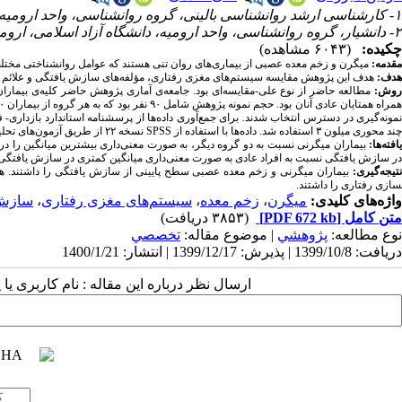
۱- کارشناسی ارشد روانشناسی بالینی، گروه روانشناسی، واحد ارومیه، دانشگاه آزاد اسلامی، ارومیه، ایران
۲- دانشیار، گروه روانشناسی، واحد ارومیه، دانشگاه آزاد اسلامی، ارومیه، ایران ،
چکیده:
(۶۰۴۳ مشاهده)
مقدمه:
میگرن و زخم ­معده عصبی از بیماری­‌های روان ‌تنی هستند که عوامل روانشناختی مختلف 
هدف:
هدف این پژوهش مقایسه سیستم­‌های مغزی رفتاری، مؤلفه­‌های سازش یافتگی و علائم اخت
وش:
چند محوری میلون ۳ استفاده شد. داده‌­ها با استفاده از
SPSS
نسخه ۲۲ از طریق آزمون­‌های تحلیل واریانس چند متغیره و تحلیل واریانس یک ‌راهه مورد تجزیه و تحلیل قرار گرفتند.
افته­‌ها:
بیماران میگرنی نسبت به دو گروه دیگر، به صورت معنی­‌داری بیشترین میانگین را در عل
در سازش یافتگی نسبت به افراد عادی به صورت معنی­‌داری میانگین کمتری در سازش یافتگی داشت
تیجه­‌گیری:
بیماران میگرنی و زخم­ معده عصبی سطح پایینی از سازش یافتگی را داشتند. همچ
سازی رفتاری را داشتند.
واژه‌های کلیدی:
میگرن
،
زخم معده
،
سیستم­‌های مغزی رفتاری
،
سازش 
متن کامل
[PDF 672 kb]
(۳۸۵۳ دریافت)
نوع مطالعه:
پژوهشي
| موضوع مقاله:
تخصصي
دریافت: 1399/10/8 | پذیرش: 1399/12/17 | انتشار: 1400/1/21
ارسال نظر درباره این مقاله : نام کاربری ی