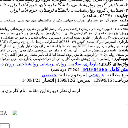
۲- استادیار، گروه روان‌شناسی، دانشگاه لرستان، خرم آباد، ایران ،
c.ir
۳- استادیار، گروه روان‌شناسی، دانشگاه لرستان، خرم آباد، ایران
چکیده:
(۵۱۳۷ مشاهده)
قدمه:
طبق گزارش سازمان بهداشت جهانی، یکی از چالش­‌های مهم بهداشتی، مشکلات سلام
است.
هدف
: هدف تعیین اثربخشی درمان فراتشخیصی یکپارچه‌­ی آنلاین بر متغیرهای پریشانی ­روان­شنا
وش­:
بروجرد بود. ۳۰ زن باردار از طریق نمونه­‌گیری در دسترس انتخاب شدند و به صورت 
ارداری، استرس ادراک شده­‌ی کوهن (۱۴-
CPSS
)، اضطراب مرتبط با بارداری وندنبرگ (
RAQ
توانمندی روانی بارداری کامدا (
KPES
) بود. داده‌­ها با استفاده از آزمون تحلیل واریانس با اندازه­
افته‌­ها:
یافته­‌های پژوهش حاکی از آن بود که درمان فراتشخیصی یکپارچه­‌ی آنلاین در کاهش پ
توانمندی روانی (۰/۰۵>
p
) آزمودنی­‌ها مؤثر بوده است؛ اما فاقد تأثیر معنادار بر ذهن ­آگاهی (۰/۰۵<
نتیجه­‌گیری:
براساس نتایج پژوهش حاضر، کاربرد درمان فراتشخیصی یکپارچه­‌ی آنلاین می­‌تواند بر
واژه‌های کلیدی:
بارداری
،
سلامت روان
،
پریشانی روان­شناختی
،
روان در
متن کامل
[PDF 946 kb]
(۳۴۶۵ دریافت)
نوع مطالعه:
پژوهشي
| موضوع مقاله:
تخصصي
دریافت: 1399/9/16 | پذیرش: 1399/12/2 | انتشار: 1400/1/21
ارسال نظر درباره این مقاله : نام کاربری ی