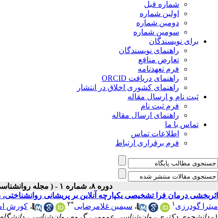
شماره قبل
اولین شماره
دومین شماره
سومین شماره
برای نویسندگان
راهنمای نویسندگان
تعارض منافع
فرم تعهدنامه
راهنمای دریافت ORCID
راهنمای کشوری اخلاق در انتشار
ثبت نام و ارسال مقاله
فرم ثبت نام
راهنمای ارسال مقاله
تماس با ما
اطلاعات تماس
فرم برقراری ارتباط
دوره ۸، شماره ۱ - ( مجله روانشناسی و روانپزشکی شناخت ۱۴۰۰ )
اثربخشی درمان فرا تشخیصی یکپارچه آنلاین بر پریشانی روانشناختی، ذه
۲
*
۱
میترا گودرزی
،
سیمین غلامرضایی
،
کورش ام
۱- دانشجوی دکتری روان‌شناسی عمومی، گروه روان‌شناسی، دانشگاه لرستان، خرم آباد، ایران