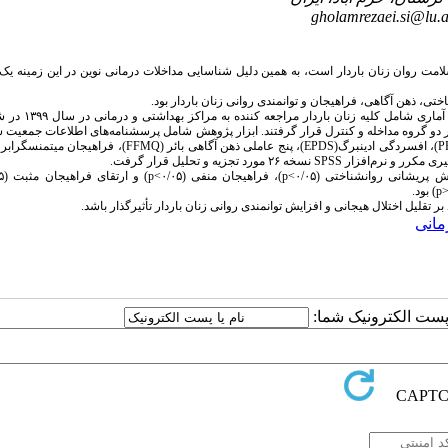
gholamrezaei.si@lu.a
ت روان زنان باردار است، به همین دلیل شناسایی مداخلات درمانی نوین در این زمینه ی
ختی، ذهن آگاهی، فراهیجان و توانمندی روانی زنان باردار بود.
پژوهش حاضر از نوع کارآزمایی بالینی با پیش‌آزمون، پس‌آزمون و
تصادفی در دو گروه مداخله و کنترل قرار گرفتند. ابزار پژوهش شامل پرسشنامه­‌های اطلاعات جمعیت
P
)، افسردگی ادینبرگ
)
(EPDS
، پنج عاملی ذهن­ آگاهی بائر (
FFMQ
)، فراهیجان میتمنسگرابر
‌گیری مکرر و نرم‌افزار
SPSS
نسخه ۲۶ مورد تجزیه ‌و تحلیل قرار گرفت.
ریشانی روان­شناختی (۰/۰۵>
p
)، فراهیجان منفی (۰/۰۵>
p
) و ارتقای فراهیجان مثبت (۰/۰۵>
p
) بود.
 تقلیل اختلال هیجانی و افزایش توانمندی روانی زنان باردار تأثیرگذار باشد.
مانی
ا پست الکترونیک شما: