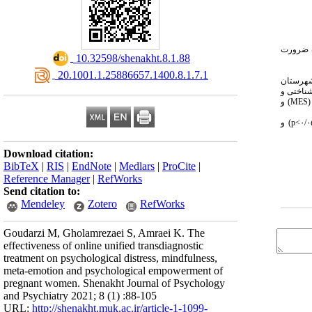
ک ضرورت
‎ 10.32598/shenakht.8.1.88
‎ 20.1001.1.25886657.1400.8.1.7.1
 پیگیری بود. جامعه آماری شامل کلیه زنان باردار مراجعه کننده به مراکز بهداشتی و درمانی در سال ۱۳۹۹ در شهرستان
 شناختی و
)
MES
(
و
p
) و
Download citation:
BibTeX
|
RIS
|
EndNote
|
Medlars
|
ProCite
|
Reference Manager
|
RefWorks
Send citation to:
Mendeley
Zotero
RefWorks
Goudarzi M, Gholamrezaei S, Amraei K. The
effectiveness of online unified transdiagnostic
treatment on psychological distress, mindfulness,
meta-emotion and psychological empowerment of
pregnant women. Shenakht Journal of Psychology
and Psychiatry 2021; 8 (1) :88-105
URL:
http://shenakht.muk.ac.ir/article-1-1099-