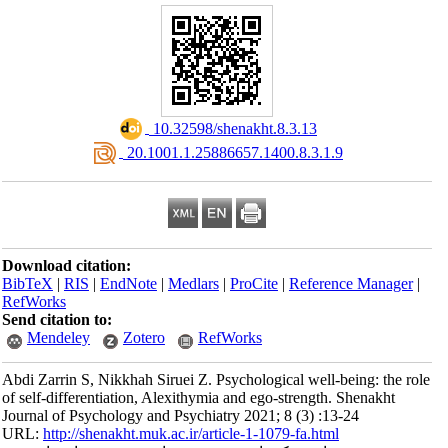
‎ 10.32598/shenakht.8.3.13
‎ 20.1001.1.25886657.1400.8.3.1.9
Download citation:
BibTeX
|
RIS
|
EndNote
|
Medlars
|
ProCite
|
Reference Manager
|
RefWorks
Send citation to:
Mendeley
Zotero
RefWorks
Abdi Zarrin S, Nikkhah Siruei Z. Psychological well-being: the role
of self-differentiation, Alexithymia and ego-strength. Shenakht
Journal of Psychology and Psychiatry 2021; 8 (3) :13-24
URL:
http://shenakht.muk.ac.ir/article-1-1079-fa.html