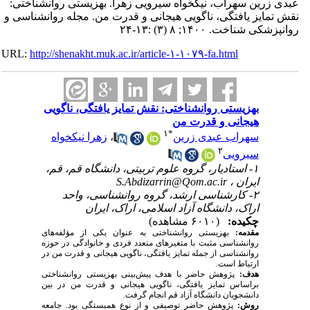
عبدی زرین سهراب، نیکخواه سیرویی زهرا. بهزیستی روانشناختی:
نقش تمایز یافتگی، ناگویی هیجانی و قدرت من. مجله روانشناسی و
روانپزشکی شناخت. ۱۴۰۰; ۸ (۳) :۱۳-۲۴
URL:
http://shenakht.muk.ac.ir/article-۱-۱۰۷۹-fa.html
بهزیستی روانشناختی: نقش تمایز یافتگی، ناگویی
هیجانی و قدرت من
۱
*
سهراب عبدی زرین
،
زهرا نیکخواه
۲
سیرویی
۱- استادیار، گروه علوم تربیتی، دانشگاه قم، قم،
ایران ،
S.Abdizarrin@Qom.ac.ir
۲- کارشناسی ارشد، گروه روانشناسی، واحد
اراک، دانشگاه آزاد اسلامی، اراک، ایران
چکیده:
(۶۰۱۰ مشاهده)
مقدمه:
بهزیستی روانشناختی به عنوان یکی از مؤلفه‌های
روانشناسی مثبت با متغیرهای متعدد فردی و خانوادگی در حوزه
روانشناسی از جمله تمایز یافتگی، ناگویی هیجانی و قدرت من در
ارتباط است.
هدف:
پژوهش حاضر با هدف پیش­‌بینی بهزیستی روانشناختی
براساس تمایز یافتگی، ناگویی هیجانی و قدرت من در بین
دانشجویان دانشگاه آزاد قم انجام گرفت.
روش:
پژوهش حاضر توصیفی و از نوع همبستگی بود. جامعه