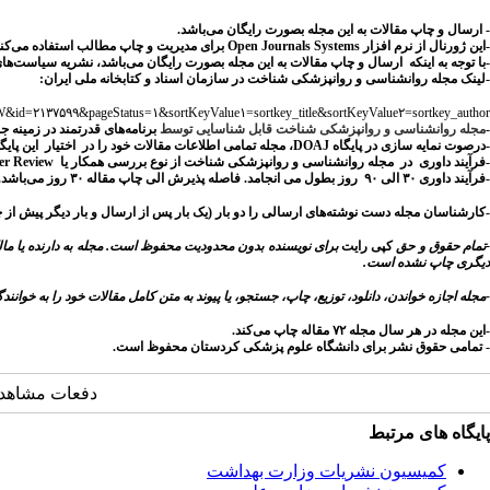
- ارسال و چاپ مقالات به این مجله بصورت رایگان می‌باشد.
-این ژورنال از نرم افزار Open Journals Systems برای مدیریت و چاپ مطالب استفاده می‌کند.
-
با توجه به اینکه
ارسال و چاپ
مقالات به این مجله بصورت
رایگان
می‌باشد،
نشریه سیاست‌های 
-لینک مجله روانشناسی و روانپزشکی شناخت در سازمان اسناد و کتابخانه ملی ایران:
VIEW&id=۲۱۳۷۵۹۹&pageStatus=۱&sortKeyValue۱=sortkey_title&sortKeyValue۲=sortkey_author
-
مجله روانشناسی و روانپزشکی شناخت قابل شناسایی توسط
برنامه
‌های قدرتمند در زمینه 
-درصوت نمایه سازی در پایگاه DOAJ، مجله تمامی اطلاعات مقالات خود را در اختیار این پایگاه قرار خواهد داد.
-فرآیند داوری در مجله روانشناسی و روانپزشکی شناخت از نوع بررسی همکار یا
er Review
-فرآیند داوری ۳۰ الی ۹۰ روز بطول می انجامد. فاصله پذیرش الی چاپ مقاله ۳۰ روز می‌باشد.
-کارشناسان
مجله دست نوشته‌های ارسالی را دو بار (یک بار پس از ارسال و بار دیگر پیش از چاپ) با استفاده از نرم
تمام حقوق و حق
کپی رایت
برای نویسنده بدون محدودیت محفوظ است. مجله به دارنده یا مالک 
دیگری چاپ نشده است.
-مجله اجازه خواندن، دانلود، توزیع، چاپ، جستجو، یا پیوند به متن کامل مقالات خود را به خوانن
-این مجله در هر سال مجله ۷۲ مقاله چاپ می‌کند.
- تمامی حقوق نشر برای دانشگاه علوم پزشکی کردستان محفوظ است.
دفعات مشاهده: 32432 ب
پایگاه های مرتبط
کمیسیون نشریات وزارت بهداشت