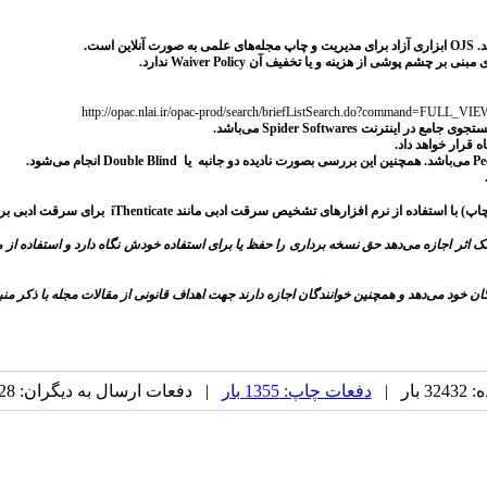
OJS
ابزاری آزاد برای مدیریت و چاپ مجله‌های علمی به صورت آنلاین است.
مبنی بر چشم پوشی از هزینه و یا تخفیف آن
Waiver Policy
ندارد.
http://opac.nlai.ir/opac-prod/search/briefListSearch.do?command=FULL_
جستجوی جامع در اینترنت
Spider Softwares می‌باشد.
Pe
می‌باشد. همچنین این بررسی بصورت نادیده دو جانبه یا
Double Blind
انجام می‌شود.
 افزارهای تشخیص سرقت ادبی مانند iThenticate برای سرقت ادبی بررسی می‌کند.
اثر اجازه می‌دهد حق نسخه برداری را حفظ یا برای استفاده خودش نگاه دارد و استفاده از مقا
دگان خود می‌دهد و همچنین خوانندگان اجازه دارند جهت اهداف قانونی از مقالات مجله با ذکر منبع
ار |
دفعات چاپ: 1355 بار
| دفعات ارسال به دیگران: 28 بار |