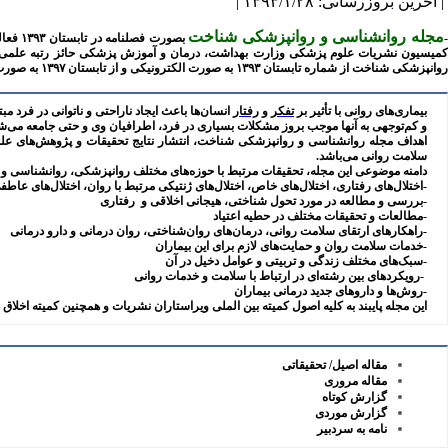
| آخرین بروزرسانی: ۱۳۹۳/۱/۲۸ |
مجله روانشناسی و روانپزشکی شناخت
بصورت فصلنامه در تابستان ۱۳۹۳ فعالیت خود را آغاز کرد و در تابستان ۱۳۹۴ با کسب مجوز چاپ و نشر از وزارت فرهنگ و ارشاد اسلامی (به شماره ۷۵۴۷۸-۱۳۹۴/۶/۱۶) جنبه رسمی به خود گرفت.
میسیون نشریات علوم پزشکی وزارت بهداشت، درمان و آموزش پزشکی حائز رتبه علمی
روانپزشکی شناخت از شماره تابستان ۱۳۹۳ به صورت الکترونیکی و از تابستان ۱۳۹۷ به صورت چاپی عرضه می‌شود، و از تابستان سال ۱۳۹۷ به صورت دو ماهنامه منتشر می‌گردد.
بیماری‌های
روانی با تأثیر بر
تفکر
و
رفتار
انسان‌ها
باعث ایجاد ناراحتی و ناتوانی در فرد مب
و کم‌توجهی به آنها موجب بروز مشکلات بسیاری
در فرد، اطرافیان وی و حتی جامعه می‌ش
اهداف مجله روانشناسی و روانپزشکی شناخت، انتشار نتایج تحقیقات و پژوهش‌های علم
سلامت روانی می‌باشد
.
دامنه موضوعی
این مجله، تحقیقات مرتبط با حوزه
های مختلف
روانپزشکی، روانشناسی
و
-اختلال‌های رفتاری، اختلال‌های خاص، اختلال‌های ژنتیکی مرتبط با روان، اختلال‌های عاط
-بررسی و مطالعه در مورد تحول شناختی، هیجانی اخلاقی و رفتاری
-مطالعات و تحقیقات مختلف در حطیه اعتیاد
-راهکارهای ارتقای سلامت روانی، درمان‌های روان‌شناختی، روان درمانی و دارو درمانی
-خدمات سلامت روان و حمایت‌های لازم برای این بیماران
-سبک‌های مختلف زندگی و تربیتی و عوامل دخیل در آن
-رویکردهای بین رشته‌ای در ارتباط با سلامت و خدمات روانی
-روش‌ها و داروهای جدید درمانی بیماران
این مجله پایبند به کلیه اصول کمیته بین الملی ویراستاران نشریات و همچنین کمیته اخلاق 
مقاله اصیل/ تحقیقاتی
مقاله مروری
گزارش کوتاه
گزارش موردی
نامه به سردبیر