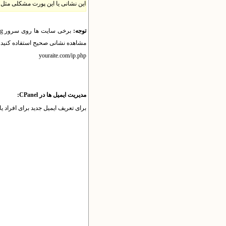
این نشانی یا این پورت مشکلی مثل ف
توجه:
برخی سایت ها روی سرور yektaweb.org یا yektaweb.site هستند نه سرور yektaweb.
مشاهده نشانی صحیح استفاده کنید.
youraite.com/ip.php
مدیریت ایمیل ها در CPanel:
برای تعریف ایمیل جدید برای افراد یا تغییر مشخصات 