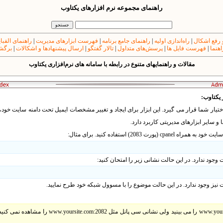
راهنمای مجموعه نرم افزارهای یکتاوب
 رفع اشکال
|
راه‌اندازی اولیه
|
راهنمای جامع برنامه
|
فهرست ابزارهای مدیریت
|
راهنمای الفبا
اهنما
|
فهرست فایل ها
|
پرسش‌های متداول
|
تالار گفتگو
|
ارسال پیشنهادها و اشکالات
|
برگشت
مقالات و راهنمایهای متنوع در رابطه با سامانه های نرم‌افزاری یکتاوب
یکتاوب:
ختیار شما قرار می گیرد. این ابزار برای
ایجاد و تغییر مشخصات ایمیل تحت دامنه سایت خود، ته
 و سایر ابزارهای مدیریتی کاربرد دارد.
سایت خود به همراه
cpanel
(پورت 2083) استفاده کنید. برای مثال:
جود ندارد. در این حالت نشانی زیر را امتحان کنید:
نیز وجود ندارد. در این حالت موضوع را با مسوول شبکه خود طرح نمایید.
اگر سایت خود مثل www.yoursite.com را می بینید ولی ن