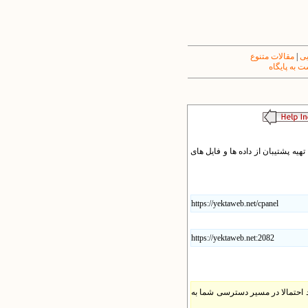
یی
|
مقالات متنوع
 به پایگاه
یه پشتیبان از داده ها و فایل های
https://yektaweb.net/cpanel
https://yektaweb.net:2082
شانی سی پانل مثل www.yoursite.com:2082 را مشاهده نمی کنید احتمالا در مسیر دسترسی شما به