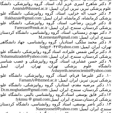
دکتر شاهرخ امیری عزیز آباد، استاد، گروه روانپزشکی، دانشگاه
لوم پزشکی تبریز، تبریز، ایران.
ایمیل:
Amirish
tbzmed.ac.ir
۴. دکتر حبیب اله خزایی، استاد، گروه روانپزشکی، دانشگاه علوم
زشکی کرمانشاه، کرمانشاه، ایران.
ایمیل:
Hakhazaie
gmail.com
۵. دکتر فرزین رضاعی، استاد، گروه روانپزشکی، دانشگاه علوم
زشکی کردستان، سنندج، ایران.
ایمیل:
Farrezaei
muk.ac.ir
۶. دکتر مهدی زمستانی، استاد، گروه روانشناسی، دانشگاه کردستان،
نندج، ایران.
ایمیل:
M.zemestan
gmail.com
۷. دکتر محمد سلگی، استادیار، گروه روانشناسی، جهاد دانشگاهی،
هران، ایران.
ایمیل:
Solgy۲۰۴۲
yahoo.com
۸. دکتر نرگس شمس علیزاده، استاد گروه روانپزشکی، دانشگاه علوم
زشکی کردستان، سنندج، ایران.
ایمیل:
Nshamsalizadeh
yahoo.com
۹. دکتر حسن عشایری، استاد، گروه روانپزشکی و عصب شناسی،
انشگاه علوم پزشکی تهران،
تهران، ایران.
ایمیل:
Ashayerih.neuroscientist
yahoo.co
۱۰. دکتر علیرضا فرنام، استاد، گروه روانپزشکی، دانشگاه علوم
زشکی تبریز، تبریز، ایران.
ایمیل:
tbzmed.ac.ir
FarnamA
۱۱. دکتر مرضیه مقدم، استادیار، گروه روانپزشکی، دانشگاه علوم
زشکی کردستان، سنندج، ایران.
ایمیل:
Dr.m.moghadam
gmail.com
۱۲.دکتر فایق یوسفی استاد،گروه روانشناسی بالینی ،دانشگاه علوم
زشکی کردستان،سنندج، ایران.
ایمیل:fykmsu
gmail.com
۱۳. دکتر ناصر یوسفی، استاد گروه روانشناسی، دانشگاه کردستان،
نندج، ایران. ایمیل:
yahoo.com
Naseryoosefi