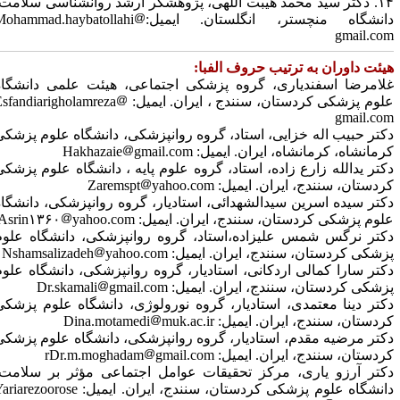
۱۴. دکتر سید محمد هیبت اللهی، پژوهشگر ارشد روانشناسی سلامت،
انشگاه منچستر، انگلستان. ایمیل:Mohammad.haybatollahi
gmail.co
یئت داوران به ترتیب حروف الفبا:
لامرضا اسفندیاری،
گروه پزشکی اجتماعی، هیئت علمی دانشگاه
لوم پزشکی کردستان، سنندج ، ایران.
ایمیل:
Esfandiarigholamreza
gmail.co
کتر حبیب اله خزایی،
استاد، گروه روانپزشکی، دانشگاه علوم پزشکی
رمانشاه، کرمانشاه، ایران.
ایمیل:
gmail.com
Hakhazaie
کتر یدالله زارع زاده،
استاد
، گروه علوم پایه ، دانشگاه علوم پزشکی
ردستان، سنندج، ایران.
ایمیل:
yahoo.com
Zaremspt
کتر سیده اسرین سیدالشهدائی،
استادیار، گروه روانپزشکی، دانشگاه
لوم پزشکی کردستان، سنندج، ایران.
ایمیل:
yahoo.com
Asrin۱۳۶۰
کتر نرگس شمس علیزاده،استاد
، گروه روانپزشکی، دانشگاه علوم
زشکی کردستان، سنندج، ایران.
ایمیل:
yahoo.com
Nshamsalizadeh
کتر سارا کمالی اردکانی،
استادیار، گروه روانپزشکی، دانشگاه علوم
زشکی کردستان، سنندج، ایران.
ایمیل:
gmail.com
Dr.skamali
کتر دینا معتمدی،
استادیار، گروه نورولوژی، دانشگاه علوم پزشکی
ردستان، سنندج، ایران.
ایمیل:
muk.ac.ir
Dina.motamedi
کتر مرضیه مقدم،
استادیار، گروه روانپزشکی، دانشگاه علوم پزشکی
ردستان، سنندج، ایران.
ایمیل:
gmail.com
Dr.m.moghadam
r
کتر آرزو یاری،
مرکز تحقیقات عوامل اجتماعی مؤثر بر سلامت،
انشگاه علوم پزشکی کردستان، سنندج، ایران.
ایمیل:
Yariarezoorose