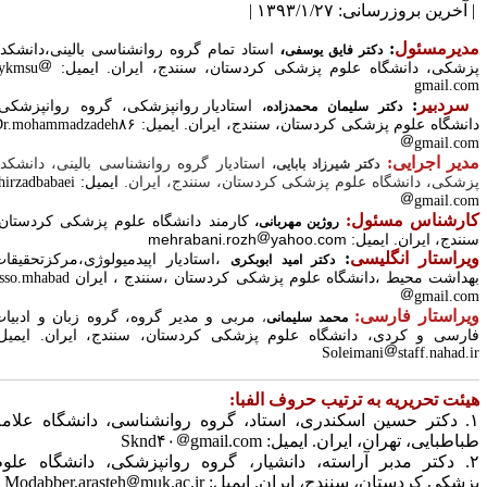
آخرین بروزرسانی: ۱۳۹۳/۱/۲۷ |
دیرمسئول
:
،
استاد تمام گروه روانشناسی بالینی،دانشکده
دکتر فایق یوسفی
زشکی، دانشگاه علوم پزشکی کردستان، سنندج، ایران.
ایمیل:
fykmsu
gmail.co
ردبیر
:
استادیار روانپزشکی، گروه روانپزشکی،
دکتر سلیمان محمدزاده،
انشگاه علوم پزشکی کردستان، سنندج، ایران.
ایمیل:
Dr.mohammadzadeh۸۶
gmail.co
دیر اجرایی:
استادیار گروه روانشناسی بالینی، دانشکده
دکتر شیرزاد بابایی،
زشکی، دانشگاه علوم پزشکی کردستان، سنندج، ایران.
ایمیل:
shirzadbabaei
gmail.co
ارشناس مسئول:
کارمند دانشگاه علوم پزشکی کردستان،
روژین مهربانی،
ندج، ایران. ایمیل: mehrabani.rozh
yahoo.com
یراستار انگلیسی
:
،استادیار اپیدمیولوژی،مرکزتحقیقات
دکتر امید ابوبکری
هداشت محیط ،دانشگاه علوم پزشکی کردستان ،سنندج ، ایران asso.mhabad
gmail.co
یراستار فارسی:
مربی و مدیر گروه، گروه زبان و ادبیات
محمد سلیمانی
،
ارسی و کردی، دانشگاه علوم پزشکی کردستان، سنندج، ایران.
ایمیل:
Soleimani
staff.nahad.i
یئت تحریریه به ترتیب حروف الفبا:
۱. دکتر حسین اسکندری، استاد، گروه روانشناسی، دانشگاه علامه
باطبایی، تهران، ایران.
ایمیل:
gmail.com
Sknd۴۰
۲. دکتر مدبر آراسته، دانشیار، گروه روانپزشکی، دانشگاه علوم
زشکی کردستان، سنندج، ایران.
ایمیل:
muk.ac.ir
Modabber.arasteh