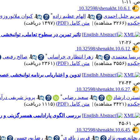
ص. ۱۱-۱
‎ 10.32598/shenakht.10.6.1
*
مریم خلیل احمدی
،
الهام عظیم زاده
،
کیوان ملانوروزی
چکیده
(۳۲۶۶ مشاهده)
|
متن کامل (PDF)
(۱۴۹۷ دریافت)
تاثیر تمرین در سطوح تعاملی، توانبخشی
ص. ۲۶-۱۲
‎ 10.32598/shenakht.10.6.12
*
پریسا معتمدی
،
زهرا انتظاری خراسانی
،
صالح رفیعی
چکیده
(۳۵۵۶ مشاهده)
|
متن کامل (PDF)
(۲۳۶۱ دریافت)
تدوین و اعتباریابی برنامه توانبخشی عص
ص. ۴۴-۲۷
‎ 10.32598/shenakht.10.6.27
*
نسترن ارشاد
،
سعید رضایی
،
پرویز شریفی درآ
چکیده
(۳۴۲۱ مشاهده)
|
متن کامل (PDF)
(۱۱۱۵ دریافت)
بررسی الگوی پارادایمی همسرگزینی و رض
ص. ۶۱-۴۵
‎ 10.32598/shenakht.10.6.45
*
ریحانه صبورنژاد
،
فریبرز باقری
،
رضا پورحسین