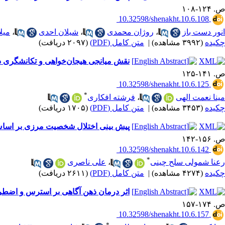
ص. ۱۲۴-۱۰۸
‎ 10.32598/shenakht.10.6.108
انور دست باز
،
روژان محمدی
،
شیلان احدی
،
میل
چکیده
(۳۹۹۲ مشاهده)
|
متن کامل (PDF)
(۲۰۹۷ دریافت)
نقش میانجی هیجان‌خواهی و تکانشگری در 
ص. ۱۴۱-۱۲۵
‎ 10.32598/shenakht.10.6.125
*
مینا نعمت الهی
،
فرشته افکاری
چکیده
(۳۴۵۳ مشاهده)
|
متن کامل (PDF)
(۱۷۰۵ دریافت)
پیش بینی اختلال شخصیت مرزی بر اساس 
ص. ۱۵۶-۱۴۲
‎ 10.32598/shenakht.10.6.142
*
رعنا شمولی سلح چینی
،
علی ناصری
چکیده
(۴۲۷۴ مشاهده)
|
متن کامل (PDF)
(۲۶۱۱ دریافت)
اثر درمان ذهن آگاهی بر استرس و اضطراب د
ص. ۱۷۴-۱۵۷
‎ 10.32598/shenakht.10.6.157
*