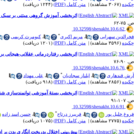
چکیده
(۳۰۶۷ مشاهده)
|
متن کامل (PDF)
(۱۲۴۴ دریافت)
اثربخشی آموزش گروهی مبتنی بر سبک زن
ص. ۷۵-۶۲
‎ 10.32598/shenakht.10.6.62
*
فخرالدین سهرابی
،
مریم اکبری
،
کیومرث کریمی
چکیده
(۳۵۹۶ مشاهده)
|
متن کامل (PDF)
(۱۲۰۱ دریافت)
اثربخشی رفتاردرمانی عقلانی-هیجانی ب
ص. ۹۰-۷۶
‎ 10.32598/shenakht.10.6.76
*
آرش قندهاری
،
ایلناز سجادیان
،
علی مهداد
چکیده
(۲۸۵۶ مشاهده)
|
متن کامل (PDF)
(۹۱۸ دریافت)
اثربخشی بستۀ آموزشی توانمندسازی شناخت
ص. ۱۰۷-۹۱
‎ 10.32598/shenakht.10.6.91
*
فروغ خلیل پور
،
فریبرز درتاج
،
حسن اسد زاده
چکیده
(۲۷۷۵ مشاهده)
|
متن کامل (PDF)
(۱۰۷۵ دریافت)
پیش‌بینی اختلال بدریخت ‌انگاری بدن ب