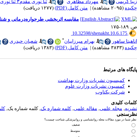
زیبا کریمی
،
مهرداد مظاهری
،
ثنا نوری مقدم۳ ثنا نوری مقدم
چکیده
(۲۰۹۵ مشاهده)
|
متن کامل (PDF)
(۱۲۷۷ دریافت)
مقایسه اثربخشی طرحواره‌درمانی و شناخت‌
ص. ۱۸۹-۱۷۵
‎ 10.32598/shenakht.10.6.175
*
اناهیتا ساهور
،
بهرام میرزاییان
،
شعبان حیدری
چکیده
(۳۸۳۳ مشاهده)
|
متن کامل (PDF)
(۱۳۸۳ دریافت)
پایگاه های مرتبط
کمیسیون نشریات وزارت بهداشت
کمسیون نشریات وزارت علوم
شرکت یکتاوب
کلمات کلیدی
نشریه
,
مجله علمی
,
مقاله علمی
,
کلمه شماره یک
, کلمه شماره یک,
کلم
نظرسنجی
نظر شما در مورد مقالات مجله روانشناسی و روانپزشکی شناخت چیست؟
ضعیف
متوسط
خوب