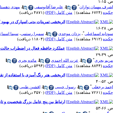
ص. ۱۵-۱
*
اشرف مهمان نوازان
،
علیرضا آقایوسفی
،
مهدی دهستا
چکیده
(۶۷۲۴ مشاهده)
|
متن کامل (PDF)
(۴۸۷۱ دریافت)
اثربخشی تمرینات بدنی اسپارک در بهبود
ص. ۲۸-۱۶
*
سودابه اسماعیلی
،
یزدان موحدی
،
سمیرا رستمی
،
سیما اسماع
چکیده
(۶۹۱۲ مشاهده)
|
متن کامل (PDF)
(۱۱۸۰۴ دریافت)
عملکرد حافظه فعال در اضطراب حالت و
ص. ۳۹-۲۹
*
مریم بحری
،
عزت الله احمدی
،
مائده بحری
چکیده
(۸۸۴۴ مشاهده)
|
متن کامل (PDF)
(۵۴۹۴ دریافت)
اثربخشی هنر رنگ آمیزی با استفاده از
ص. ۵۲-۴۰
*
احمد برجعلی
،
رسول حبیبی
،
افشین طیبی
چکیده
(۷۲۶۱ مشاهده)
|
متن کامل (PDF)
(۳۵۷۰ دریافت)
ارتباط بین پنج عامل بزرگ شخصیت و تاب 
ص. ۶۶-۵۳
*