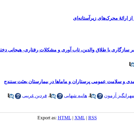
ز ارائۀ محرک‌های زیرآستانه‌ای
سازگاری با طلاق والدین، تاب آوری و مشکلات رفتاری- هیجانی دختر
دی و سلامت عمومی پرستاران و ماماها در بیمارستان بعثت سنندج
هرانگیز آزمون
،
هانیه شهابی
،
فردین غریبی
Export as:
HTML
|
XML
|
RSS