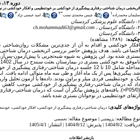
دوره ۱۳، شماره ۱ - ( ۴-۱۴۰۵ )
اثربخشی درمان شناختی-رفتاری پیشگیری از خودکشی بر خودتنظیمی و افکار خودکشی در نو
۳
۲
*
۱
،
،
سلیمان محمدزاده
چیمن محمدی نسب
امید عیسی نژاد
۱- دانشگاه علوم پزشکی کردستان
۲- دانشگاه کردستان ،
ch.mohammadi63@gmail.com
۳- دانشگاه کردستان
چکیده:
(۱۳۸۹ مشاهده)
افکار خودکشی و اقدام به آن از جدی‌ترین مشکلات روان‌شناختی 
جتماعی باشد.
هدف پژوهش حاضر بررسی اثربخشی درمان شناختی-رفت
ستری شده بود.
این پژوهش به شیوه شبه‌تجربی با پیش‌آزمون-پس‌آزمو
مداخله شامل 10 تا 12 جلسه درمان شناختی-رفتاری پی
شد. پیگیری‌ها پس از یک ماه آغاز و طی سه ماه متوالی ادامه یافت
ک و خودتنظیمی فردی
میلر و براون
بودند. داده‌ها با آزمون تحلیل وار
داد که درمان شناختی-رفتاری پیشگیری از خودکشی موجب کاهش مع
(05/
P
<
).
یافته‌های پژوهش بیانگر آن است که درمان شناختی-رفتار
ارتقای خودتنظیمی در نوجوانان بستری شده باشد.
واژه‌های کلیدی:
،
،
درمان شناختی-رفتاری پیشگیری از خودکشی
افکار خودکشی
خودتن
نوع مطالعه:
| موضوع مقاله:
پژوهشي
تخصصي
دریافت: 1404/8/2 | پذیرش: 1404/8/12 | انتشار: 1405/4/1
بازنشر اطلاعات