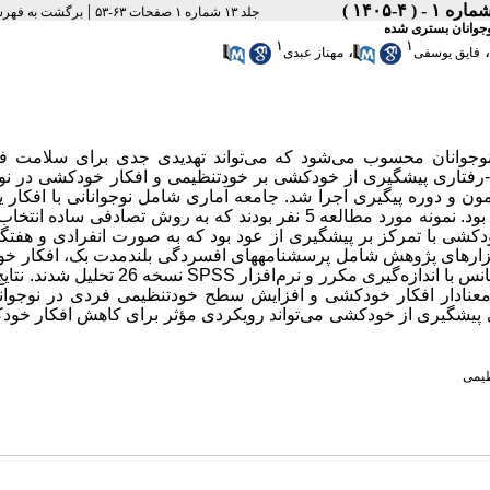
|
جلد ۱۳ شماره ۱ صفحات ۶۳-۵۳
برگشت به فهر
جوانان بستری شده
۱
۱
،
،
فایق یوسفی
مهناز عبدی
نوجوانان محسوب می‌شود که می‌تواند تهدیدی جدی برای سلامت ف
اری پیشگیری از خودکشی بر خودتنظیمی و افکار خودکشی در نوج
ن و دوره پیگیری اجرا شد. جامعه آماری شامل نوجوانانی با افکار یا
ناموفق به خودکشی بستری در بیمارستان بعثت سنندج در سال 1402 بود. نمونه مورد مطالعه 5 نفر بودند که به روش تصادفی 
شگیری از خودکشی با تمرکز بر پیشگیری از عود بود که به صورت انفرادی و هفت
. ابزارهای پژوهش شامل پرسشنامه­های افسردگی بلندمدت بک، افکار 
یانس با اندازه‌گیری مکرر و نرم‌افزار
SPSS
نسخه 26 تحلیل شدند.
نتای
نادار افکار خودکشی و افزایش سطح خودتنظیمی فردی در نوجوان
ی پیشگیری از خودکشی می‌تواند رویکردی مؤثر برای کاهش افکار خو
ظیمی