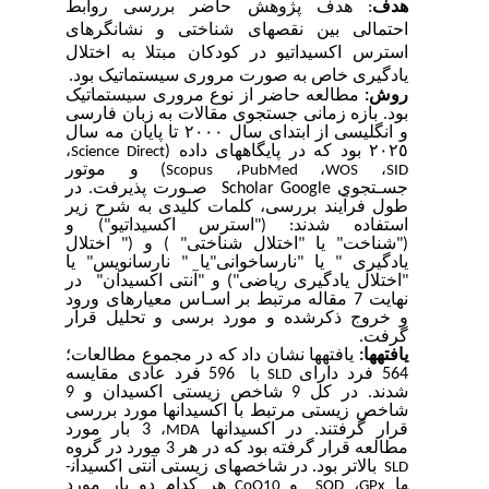
هدف
: هدف پژوهش حاضر بررسی
روابط
احتمالی بین
نقص­های
شناختی
و نشانگرهای
استرس اکسیداتیو در کودکان مبتلا به اختلال
یادگیری خاص به صورت مروری سیستماتیک بود.
روش
:
مطالعه حاضر از نوع مروری سیستماتیک
بود. بازه زمانی جستجوی مقالات به زبان فارسی
و انگلیسی از ابتدای سال ٢٠٠٠ تا پایان مه سال
٢٠٢٥
بود که در پایگاه­های
داده
(
،
Science Direct
)
و
موتور
Scopus
،
PubMed
،
WOS
،
SID
جسـتجوی
Scholar Google
صـورت پذیرفت. در
طول فرآیند بررسی، کلمات کلیدی به شرح زیر
استفاده شدند: ("استرس اکسیداتیو") و
("شناخت" یا "اختلال شناختی" ) و ("
اختلال
یادگیری " یا "نارساخوانی"یا "
نارسانویس" یا
"اختلال یادگیری ریاضی"
) و "آنتی اکسیدان" در
نهایت
7
مقاله مرتبط بر اسـاس معیارهای ورود
و خروج ذکرشده و مورد برسی و تحلیل قرار
گرفت
.
یافته­ها:
یافته­ها نشان داد که در مجموع مطالعات؛
564 فرد دارای
596 فرد عادی مقایسه
SLD
با
شدند
. در کل 9 شاخص زیستی اکسیدان و 9
شاخص زیستی مرتبط با اکسیدان­ها
مورد بررسی
قرار گرفتند. در اکسیدان­ها
3 بار مورد
،
MDA
مطالعه قرار گرفته بود که در هر 3 مورد در گروه
بالاتر بود. در شاخص­های زیستی آنتی اکسیدان­
SLD
ها
،
و
هر کدام دو بار مورد
CoQ10
SOD
GPx