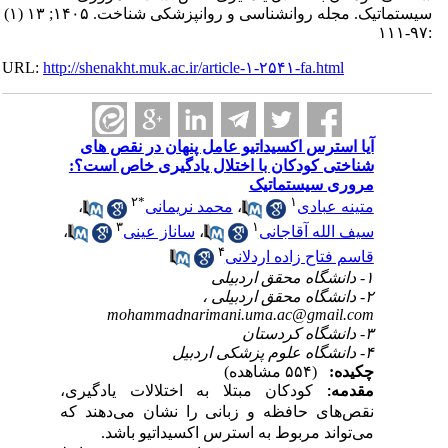
سیستماتیک. مجله روانشناسی و روانپزشکی شناخت. ۱۴۰۵; ۱۳ (۱)
:۹۷-۱۱۱
URL:
http://shenakht.muk.ac.ir/article-۱-۲۵۴۱-fa.html
آیا استرس اکسیداتیو عامل پنهان در نقص های
شناختی کودکان با اختلال یادگیری خاص است؟:
مروری سیستماتیک
۲
*
۱
متینه عبادی
،
محمد نریمانی
،
۳
۱
سیف الله آقاجانی
،
ساناز عینی
،
۴
قاسم فتاح زاده اردلانی
۱- دانشگاه محقق اردبیلی
۲- دانشگاه محقق اردبیلی ،
mohammadnarimani.uma.ac@gmail.com
۳- دانشگاه کردستان
۴- دانشگاه علوم پزشکی اردبیل
چکیده:
(۵۵۴ مشاهده)
مقدمه:
کودکان مبتلا به اختلالات یادگیری،
نقص‌های حافظه و زبانی را نشان می‌دهند که
می‌تواند مربوط به استرس اکسیداتیو باشد.