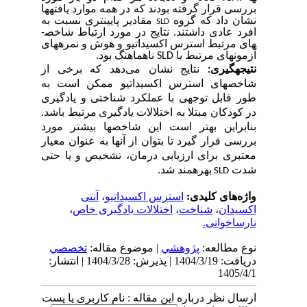
بررسی قرار گرفته بودند که در همه موارد یافته­ها
نشان داد که گروه
مقادیر پایین­تری نسبت به
SLD
افرد عادی داشتند.
نتایج در مورد ارتباط شاخص­
های مرتبط استرس اکسیداتیو و هوش و نمره­های
آزمون­های مرتبط با
SLD
ناهماهنگ بود.
نتیجه­گیری
:
نتایج نشان می‌دهد که برخی از
شاخص­های استرس اکسیداتیو ممکن است به
طور قابل توجهی با عملکرد شناختی و یادگیری
در
کودکان مبتلا به اختلالات یادگیری
مرتبط باشد.
بنابراین بهتر است این شاخص­ها بیشتر مورد
بررسی قرار گیرد تا بتوان از آنها به عنوان معیار
معتبری برای ارزیابی درمان، تشخیص و یا حتی
شدت
بهره­مند شد
.
SLD
واژه‌های کلیدی:
استرس اکسیداتیو
،
آنتی
اکسیدان
،
شناخت
،
اختلالات یادگیری خاص
،
نارساخوانی.
نوع مطالعه:
پژوهشي
| موضوع مقاله:
تخصصي
دریافت: 1404/3/19 | پذیرش: 1404/3/28 | انتشار:
1405/4/1
ارسال نظر درباره این مقاله : نام کاربری یا پست