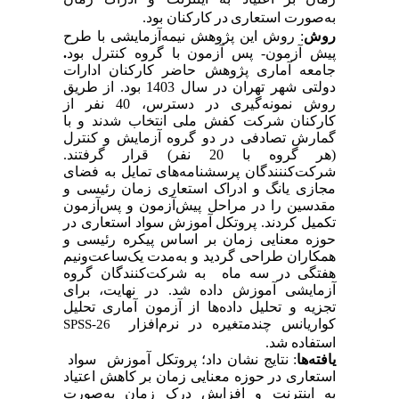
به‌صورت استعاری
در
کارکنان
بود.
روش
: روش این پژوهش نیمه‌آزمایشی با طرح
پیش آزمون- پس آزمون با گروه کنترل بود
.
جامعه آماری پژوهش حاضر کارکنان ادارات
دولتی شهر تهران در سال 1403 بود. از طریق
روش نمونه‌گیری در دسترس، 40 نفر از
کارکنان شرکت کفش ملی انتخاب شدند و با
گمارش تصادفی در دو گروه آزمایش و کنترل
(هر گروه با 20 نفر) قرار گرفتند.
شرکت‌کننندگان پرسشنامه‌های تمایل به فضای
مجازی یانگ و ادراک استعاری زمان رئیسی و
مقدسین را در مراحل پیش‌آزمون و پس‌آزمون
تکمیل کردند. پروتکل آموزش سواد استعاری در
حوزه معنایی زمان بر اساس پیکره رئیسی و
همکاران طراحی گردید و به‌مدت یک‌ساعت‌ونیم
هفتگی در سه ماه ‌
به شرکت‌کنندگان گروه
آزمایشی آموزش داده شد
.
در نهایت، برای
تجزیه و تحلیل داده‌ها از آزمون آماری تحلیل
کواریانس چندمتغیره در نرم‌افزار
SPSS-26
استفاده شد.
یافته‌ها
: نتایج نشان داد؛ پروتکل آموزش سواد
استعاری در حوزه معنایی زمان بر کاهش اعتیاد
به اینترنت و افزایش درک زمان به‌صورت