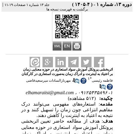
دوره ۱۳، شماره ۱ - ( ۴-۱۴۰۵ )
|
جلد ۱۳ شماره ۱ صفحات ۱۹-۱۱
برگشت به فهرست نسخه ها
اثربخشی پروتکل آموزش سواد استعاری در حوزه معنایی زمان
بر اعتیاد به اینترنت و ادراک زمان به‌صورت استعاری در کارکنان
۱
*
،
فاطمه رئیسی
مهرنازالسادات میرسعیدقاضی
elhamaraiisi@gmail.com
۱- ۰۹۱۲۵۴۳۵۸۹۶ ،
چکیده:
(۵۱۲ مشاهده)
مقدمه
: استعاره‌های مفهومی می‌توانند درک
مفاهیم انتزاعی چون زمان را تسهیل کنند و در
نتیجه به اعتیاد به اینترنت را کاهش دهند.
هدف
: هدف از مطالعه حاضر
تعیین
اثربخشی
پروتکل آموزش
سواد
استعاری در حوزه معنایی
زمان
بر
اعتیاد به اینترنت و ادراک زمان