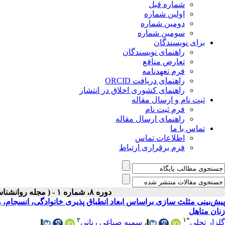
شماره قبل
اولین شماره
دومین شماره
سومین شماره
برای نویسندگان
راهنمای نویسندگان
تعارض منافع
فرم تعهدنامه
راهنمای دریافت ORCID
راهنمای کشوری اخلاق در انتشار
ثبت نام و ارسال مقاله
فرم ثبت نام
راهنمای ارسال مقاله
تماس با ما
اطلاعات تماس
فرم برقراری ارتباط
دوره ۸، شماره ۱ - ( مجله روانشناسی و روانپزشکی شناخت ۱۴۰۰ )
پیش‌بینی مثلث سازی براساس ابعاد انطباق پذیری خانوادگی، انسجام
زنان متاهل
۲
۱
*
گلزار تجلی
،
سمیه صباغی رنانی