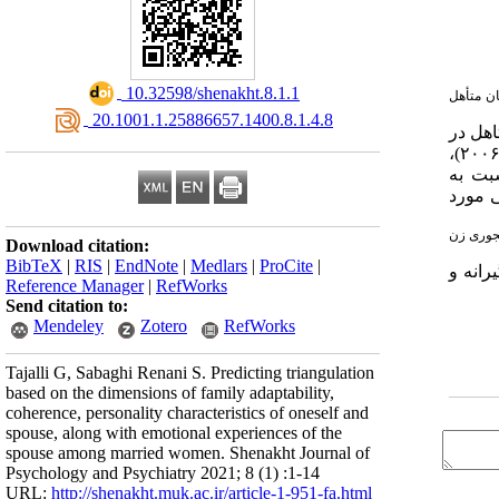
‎ 10.32598/shenakht.8.1.1
ن متأهل
‎ 20.1001.1.25886657.1400.8.1.4.8
نان متاهل اصفهان در سال ۱۳۹۷ بود. نمونه شامل ۲۲۰ زن متاهل در
گیری در دسترس انتخاب شدند. ابزار تحقیق پرسشنامه‌ی انسجام و انطباق پذیری خانواده (اولسون و همکاران، ۲۰۰۶)،
فی، ۱۳۹۶)، تجربه هیجانی نسبت به
لی مورد
۰)، وجدان‌گرایی همسر(۰/۳۲۷)، انطباق پذیری سخت گیرانه (۰/۵۸۷-)، روان رنجوری زن
Download citation:
BibTeX
|
RIS
|
EndNote
|
Medlars
|
ProCite
|
انه و
Reference Manager
|
RefWorks
Send citation to:
Mendeley
Zotero
RefWorks
Tajalli G, Sabaghi Renani S. Predicting triangulation
based on the dimensions of family adaptability,
coherence, personality characteristics of oneself and
spouse, along with emotional experiences of the
spouse among married women. Shenakht Journal of
Psychology and Psychiatry 2021; 8 (1) :1-14
URL:
http://shenakht.muk.ac.ir/article-1-951-fa.html