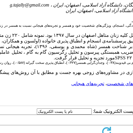
g.tajally@gmail.com
.
دگی، انسجام، ویژگی‌های شخصیت خود و همسر و تجربه‌های هیجانی نسبت به همسر در زنا
روش پژوهش توصیفی –همبستگی و جامعه آماری پژوهش شامل کلیه ز
مثلث سازی (بهرامی و یوسفی، ۱۳۹۶)، پنج عاملی شخصیت مبتنی بر شناخت همسر (شاه محمدی و یوس
 جمع‌آوری شده توسط ضریب همبستگی پیرسون و تحلیل رگرسیون گام به گام ، تحلیل عام
SPSS
مورد تجزیه و تحلیل قرار گرفت
.
نتایج تحلیل رگرسیون نشان داد که بین مثلث سازی و هیجانات منفی (۳۵/۰۱۶)، انسجام بی قیدوبند(/۳۸
ی در مشاوره‌های زوجی بهره جست و مطابق با آن روش‌های پیشگیر
‌های شخصیت
،
تجربه‌های هیجانی
ا پست الکترونیک شما: