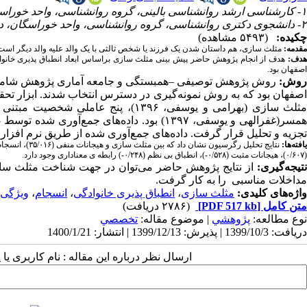
۱- کارشناسی ارشد روانشناسی بالینی، گروه روانشناسی، واحد خوراسگان، دانشگاه آزاد اسلامی، اصفهان، ایران ،
۲- دانشجوی دکتری روانشناسی، گروه روانشناسی، واحد خوراسگان، دانشگاه آزاد اسلامی، اصفهان، ایران
چکیده:
(۵۴۹۳ مشاهده)
مقدمه:
مثلث ‌سازی، هم‌ داستان شدن یک فرزند یا شخص ثالثی با یک والد علیه والد دیگر است
هدف:
هدف از انجام پژوهش حاضر پیش بینی مثلث سازی براساس ابعاد انطباق پذیری خانوا
اصفهان بود
.
وش:
صفهان بود که به روش نمونه‌
همسر(غفرالهی و یوسفی، ۱۳۹۷) بود. داده‌های
تجزیه و تحلیل قرار گرفت. داده‌های جمع‌آوری شده از طریق نرم افزار ۲۲
افته‌ها:
(۰/۶۰۷)، هیجانات مثبت (۰/۵۲۸-)، انطباق بی نظم (۰/۲۴۸-) رابطه ی معناداری وجود دارد
.
نتیجه‌گیری:
از نتایج پژوهش حاضر می‌توان در جهت شناخت مثلث ساز
مداخلات مناسبی را به کار گرفت.
واژه‌های کلیدی:
مثلث سازی
،
انطباق پذیری خانوادگی
،
انسجام
،
ویژگی
متن کامل
[PDF 517 kb]
(۲۷۸۶ دریافت)
نوع مطالعه:
پژوهشي
| موضوع مقاله:
تخصصي
دریافت: 1399/10/3 | پذیرش: 1399/12/13 | انتشار: 1400/1/21
ارسال نظر درباره این مقاله : نام کاربری ی