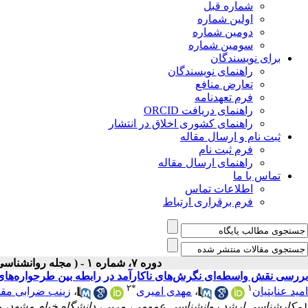
شماره قبل
اولین شماره
دومین شماره
سومین شماره
برای نویسندگان
راهنمای نویسندگان
تعارض منافع
فرم تعهدنامه
راهنمای دریافت ORCID
راهنمای کشوری اخلاق در انتشار
ثبت نام و ارسال مقاله
فرم ثبت نام
راهنمای ارسال مقاله
تماس با ما
اطلاعات تماس
فرم برقراری ارتباط
دوره ۷، شماره ۱ - ( مجله روانشناسی و روانپزشکی شناخت ۱۳۹۹ )
بررسی نقش واسطه‌ای نگرش‌های ناکارآمد در رابطه بین طرحواره‌های ناس
۲
*
۱
امید عنایتیان
،
مهدی امیری
،
زینب ضرابی مق
۱- کارشناسی ارشد روانشناسی عمومی، مربی، دانشگاه خیام مشهد، مشهد، ایران