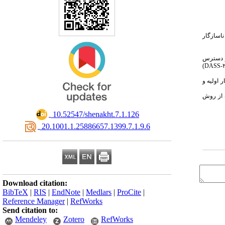
ناسازگار
زن و نمونه‌گیری به گونه در دسترس
)
DASS
-
 اولیه و
ه از روش
‎ 10.52547/shenakht.7.1.126
‎ 20.1001.1.25886657.1399.7.1.9.6
Download citation:
BibTeX
|
RIS
|
EndNote
|
Medlars
|
ProCite
|
Reference Manager
|
RefWorks
Send citation to:
Mendeley
Zotero
RefWorks