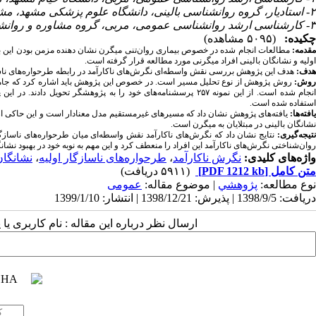
۲- استادیار، گروه روانشناسی بالینی، دانشگاه علوم پزشکی مشهد، مشهد، ایران ،
۳- کارشناسی ارشد روانشناسی عمومی، مربی، گروه مشاوره و روانشناسی، دانشگاه خیام مشهد، مشهد، ایران
چکیده:
(۵۰۹۵ مشاهده)
مقدمه:
مطالعات انجام شده در خصوص بیماری روان‌تنی میگرن نشان دهنده مزمن بودن این بی
اولیه و نشانگان بالینی افراد میگرنی مورد مطالعه قرار گرفته است.
هدف:
هدف این پژوهش بررسی نقش واسطه‌ای نگرش‌های ناکارآمد در رابطه طرحواره‌های ناسازگا
وش:
روش پژوهش از نوع تحلیل مسیر است
.
نجام شده است. از این نمونه ۲۵۷ پرسشنامه‌های خود را به پژوهشگر تحویل دادند. در این پژوهش از پرسشنامه‌های طرحواره یانگ (فرم کوتاه)،
استفاده شده است.
افته‌ها:
یافته‌های پژوهش نشان داد که
مسیرهای غیرمستقیم مدل معنادار است و این حاکی از معنی
نشانگان بالینی در مبتلایان به میگرن است.
تیجه‌گیری:
نتایج نشان داد که نگرش‌های ناکارآمد نقش واسطه‌ای میان طرحواره‌های ناسازگار
روان‌شناختی نگرش‌های ناکارآمد این افراد را منعطف کرد و این مهم به نوبه خود در بهبود نشانگ
واژه‌های کلیدی:
نگرش ناکارآمد
،
طرحواره‌های ناسازگار اولیه
،
نشانگان
متن کامل
[PDF 1212 kb]
(۵۹۱۱ دریافت)
نوع مطالعه:
پژوهشي
| موضوع مقاله:
عمومى
دریافت: 1398/9/5 | پذیرش: 1398/12/21 | انتشار: 1399/1/10
ارسال نظر درباره این مقاله : نام کاربری ی