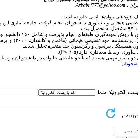
Arbabi.f777@yahoo.com
داف پژوهشی روان‌شناسی خانواده است.
ظیمی هیجانی و تاب‌آوری دانشجویان انجام گرفت. جامعه آماری این
روش این پژوهش، توصیفی از نوع همبستگی بود. نمونه پژوهش با روش نمونه‌گیری طب
پژوهش شامل سه پرسشنامه جو عاطفی خانواده (هیل برن، ۱۹۶۴)، پرسشن
وری ارتباط معناداری دارد (۰/۰۵>
P
).
ری دو متغیر مهمی هستند که با جو عاطفی خانواده در دانشجویان مرتبط
نشجویان
ا پست الکترونیک شما: