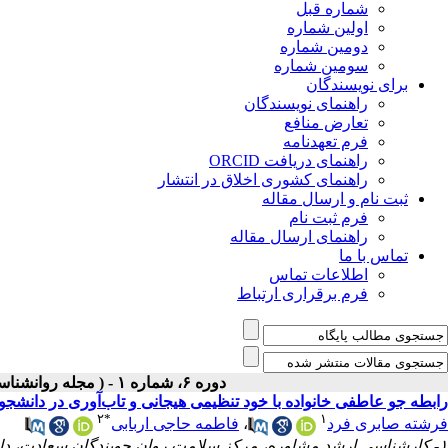
شماره قبل
اولین شماره
دومین شماره
سومین شماره
برای نویسندگان
راهنمای نویسندگان
تعارض منافع
فرم تعهدنامه
راهنمای دریافت ORCID
راهنمای کشوری اخلاق در انتشار
ثبت نام و ارسال مقاله
فرم ثبت نام
راهنمای ارسال مقاله
تماس با ما
اطلاعات تماس
فرم برقراری ارتباط
دوره ۶، شماره ۱ - ( مجله روانشناسی و روانپزشکی شناخت ۱۳۹۸ )
رابطه جو عاطفی خانواده با خود تنظیمی هیجانی و تاب‌آوری در دانشجو
۲
*
۱
فرشته صابری فرد
،
فاطمه حاجی اربابی
۱- کارشناسی ارشد مشاوره، مرکز سلامت روان جویندگان سعادت، دانشگاه آزاد اسلامی واحد نیشابور، نیشابور، ایران