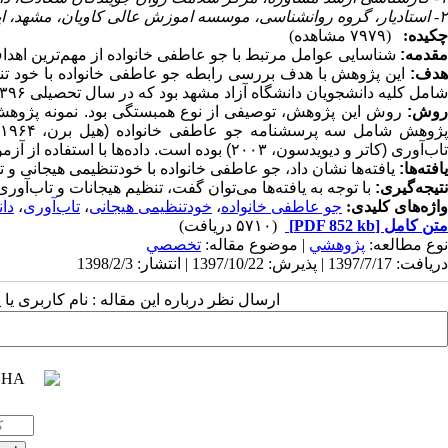
۲- استادیار، گروه روانشناسی، موسسه اموزش عالی کاویان، مشهد، ایران ،
چکیده:
(۷۹۷۹ مشاهده)
مقدمه:
شناسایی عوامل مرتبط با جو عاطفی خانواده از مهم‌ترین اه
دف:
این پژوهش با هدف بررسی رابطه جو عاطفی خانواده با خود تن
شامل کلیه دانشجویان دانشگاه آزاد مشهد بود که در سال تحصیلی ۱۳۹۶-۹۷ مشغول به تحصیل بودند.
وش:
تاب‌آوری (کاتر و دیویدسون، ۲۰۰۳) بوده است. داده‌ها با استفاده از آزمون همبستگی پیرسون و رگرسیون چند متغیره تحلیل شدند.
یافته‌ها:
یافته‌ها نشان داد، جو عاطفی خانواده با خودتنظیمی هیجانی و تاب‌آ
نتیجه‌گیری:
با توجه به یافته‌ها می‌توان گفت، تنظیم هیجانات و تاب‌آو
واژه‌های کلیدی:
جو عاطفی خانواده
،
خودتنظیمی هیجانی
،
تاب‌آوری
،
دا
متن کامل
[PDF 852 kb]
(۵۷۱۰ دریافت)
نوع مطالعه:
پژوهشي
| موضوع مقاله:
تخصصي
دریافت: 1397/7/17 | پذیرش: 1397/10/22 | انتشار: 1398/2/3
ارسال نظر درباره این مقاله : نام کاربری ی