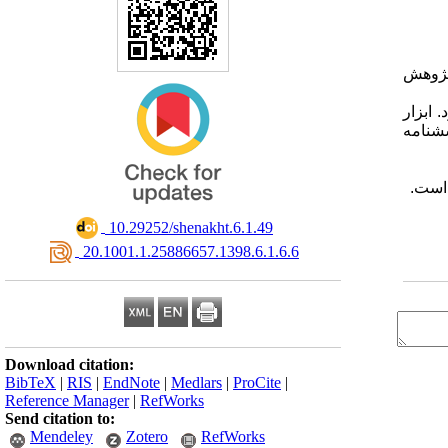
 پژوهش
قه‌ای انجام پذیرفت و شامل ۱۵۰ دانشجو بود. ابزار
امه خود تنظیمی هیجانی (هافمن و کاشدان، ۲۰۱۰) و پرسشنامه
 است.
‎ 10.29252/shenakht.6.1.49
‎ 20.1001.1.25886657.1398.6.1.6.6
Download citation:
BibTeX
|
RIS
|
EndNote
|
Medlars
|
ProCite
|
Reference Manager
|
RefWorks
Send citation to:
Mendeley
Zotero
RefWorks