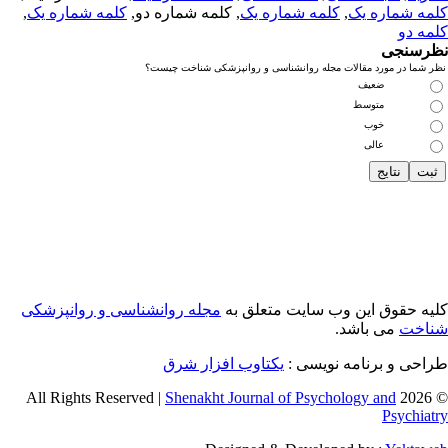
مه شماره یک
,
کلمه شماره یک
, کلمه شماره دو,
کلمه شماره یک
,
مه دو
رسنجی
 شما در مورد مقالات مجله روانشناسی و روانپزشکی شناخت چیست؟
ضعیف
متوسط
خوب
عالی
یه حقوق این وب سایت متعلق به
مجله روانشناسی و روانپزشکی
اخت
می باشد.
احی و برنامه نویسی :
یکتاوب افزار شرق
Shenakht Journal of Psychology and
© 2026 
Psychiat