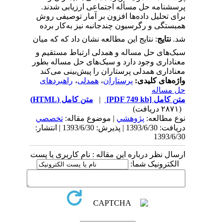
پرسشنامه حل مسأله اجتماعی ارزیابی شدند.
برای تحلیل داده‌ها افزون بر آمار توصیفی روش
همبستگی و رگرسیون چندجانبه نیز به‌کار برده
شد.
نتایج
: نتایج این مطالعه نشان داد که که میان
سبک‌های حل مساله و همدلی ارتباط مستقیم و
معناداری وجود دارد و سبک‌های حل مساله بطور
معناداری همدلی پرستاران را پیش‌بینی می‌کند
واژه‌های کلیدی:
پرستاران
،
همدلی
،
راهبردهای
حل مساله
متن کامل
[PDF 749 kb]
|
متن کامل (HTML)
(۲۸۷۱ دریافت)
نوع مطالعه:
پژوهشي
| موضوع مقاله:
تخصصي
دریافت: 1393/6/30 | پذیرش: 1393/6/30 | انتشار:
1393/6/30
ارسال نظر درباره این مقاله : نام کاربری یا پست
الکترونیک شما: