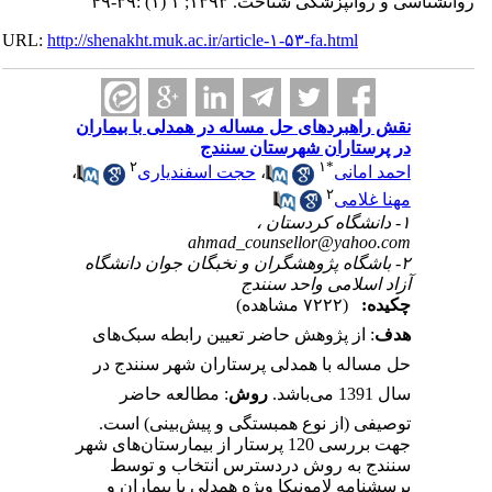
روانشناسی و روانپزشکی شناخت. ۱۳۹۳; ۱ (۱) :۳۹-۴۹
URL:
http://shenakht.muk.ac.ir/article-۱-۵۳-fa.html
نقش راهبردهای حل مساله در همدلی با بیماران
در پرستاران شهرستان سنندج
۲
۱
*
احمد امانی
،
حجت اسفندیاری
،
۲
مهنا غلامی
۱- دانشگاه کردستان ،
ahmad_counsellor@yahoo.com
۲- باشگاه پژوهشگران و نخبگان جوان دانشگاه
آزاد اسلامی واحد سنندج
چکیده:
(۷۲۲۲ مشاهده)
هدف
: از پژوهش حاضر تعیین رابطه سبک‌های
حل مساله با همدلی پرستاران شهر سنندج در
سال 1391 می‌باشد.
روش
: مطالعه حاضر
توصیفی (از نوع همبستگی و پیش‌بینی) است.
جهت بررسی 120 پرستار از بیمارستان‌های شهر
سنندج به روش دردسترس انتخاب و توسط
پرسشنامه‌ لامونیکا ویژه همدلی با بیماران و