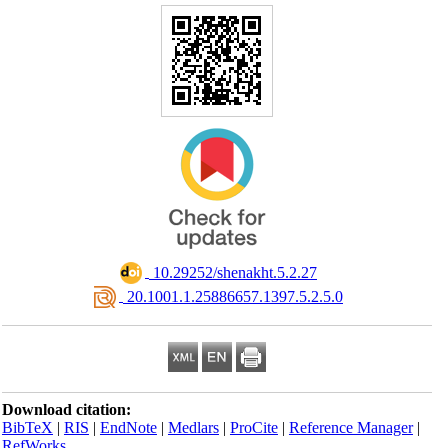
‎ 10.29252/shenakht.5.2.27
‎ 20.1001.1.25886657.1397.5.2.5.0
Download citation:
BibTeX
|
RIS
|
EndNote
|
Medlars
|
ProCite
|
Reference Manager
|
RefWorks