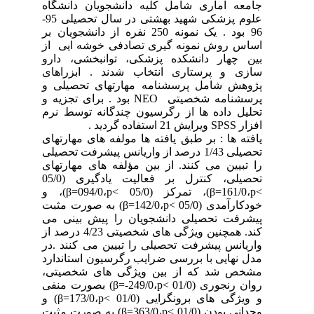
جامعه آماری شامل کلیه دانشجویان دانشگاه
علوم پزشکی شهید بهشتی در سال تحصیلی 95-
96 بود . یک نمونه 250 نفره از دانشجویان بر
اساس روش نمونه گیری تصادفی خوشه ایی از
بین چهار دانشکده پزشکی، توانبخشی، دارو
سازی و پرستاری انتخاب شدند . ابزراهای
پژوهش شامل پرسشنامه مهارتهای تحصیلی و
پرسشنامه شخصیتی
NEO
بود . برای تجزیه و
تحلیل داده ها از رگرسیون چندگانه توسط نرم
افزار
SPSS
ویرایش 21 استفاده گردید .
یافته ها : بر طبق یافته ها مولفه های مهارتهای
تحصیلی 1/43 درصد از واریانس پیشرفت تحصیلی
را تبیین می کنند. از بین مؤلفه های مهارتهای
تحصیلی، کنترل بر فعالیت یادگیری (05/0
p<
،161/0=β)، تمرکز (05/0
p<
،094/0=β)، و
خودکارآمدی (05/0
p<
،142/0=β) به صورت مثبت
پیشرفت تحصیلی دانشجویان را پیش بینی می
کند. همچنین ویژگی های شخصیتی 4/23 درصد از
واریانس پیشرفت تحصیلی را تبیین می کنند .در
مدل نهایی با بررسی ضرایب رگرسیون استاندارد
مشخص شد که از بین ویژگی های شخصیتی،
روان رنجوری (01/0
p<
،249/0-=β) بصورت منفی
و ویژگی های برونگرایی (01/0
p<
،173/0=β) و
وجدانی بودن (01/0
p<
،363/0=β) به صورت مثبت