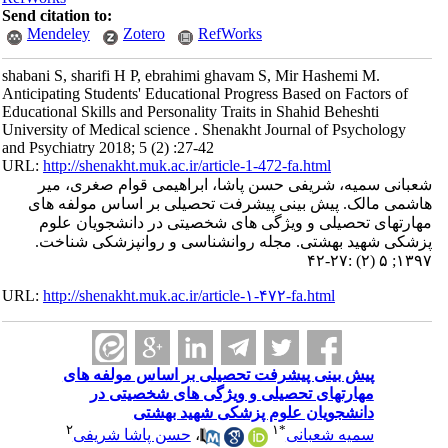
Send citation to:
Mendeley
Zotero
RefWorks
shabani S, sharifi H P, ebrahimi ghavam S, Mir Hashemi M.
Anticipating Students' Educational Progress Based on Factors of
Educational Skills and Personality Traits in Shahid Beheshti
University of Medical science . Shenakht Journal of Psychology
and Psychiatry 2018; 5 (2) :27-42
URL:
http://shenakht.muk.ac.ir/article-1-472-fa.html
شعبانی سمیه، شریفی حسن پاشا، ابراهیمی قوام صغری، میر
هاشمی مالک. پیش بینی پیشرفت تحصیلی بر اساس مولفه های
مهارتهای تحصیلی و ویژگی های شخصیتی در دانشجویان علوم
پزشکی شهید بهشتی. مجله روانشناسی و روانپزشکی شناخت.
۱۳۹۷; ۵ (۲) :۲۷-۴۲
URL:
http://shenakht.muk.ac.ir/article-۱-۴۷۲-fa.html
پیش بینی پیشرفت تحصیلی بر اساس مولفه های
مهارتهای تحصیلی و ویژگی های شخصیتی در
دانشجویان علوم پزشکی شهید بهشتی
۲
۱
*
سمیه شعبانی
،
حسن پاشا شریفی