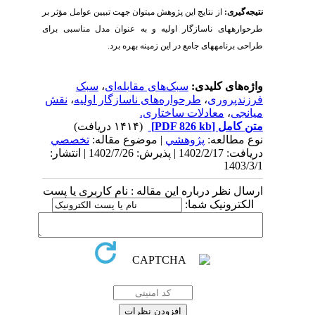
نتیجه‌­گیری:
از نتایج این پژوهش می­توان جهت تبیین عوامل مؤثر بر
طرحواره­های ناسازگار اولیه
و به عنوان مدل مناسبی برای
طراحی برنامه­های جامع در این زمینه
بهره برد.
واژه‌های کلیدی:
سبک‌های مقابله‌ای
،
سبک
فرزندپروری
،
طرحواره‌های ناسازگار اولیه
،
نقش
میانجی
،
معادلات ساختاری.
متن کامل
[PDF 826 kb]
(۱۴۱۴ دریافت)
نوع مطالعه:
پژوهشي
| موضوع مقاله:
تخصصي
دریافت: 1402/2/17 | پذیرش: 1402/7/26 | انتشار:
1403/3/1
ارسال نظر درباره این مقاله : نام کاربری یا پست
الکترونیک شما: