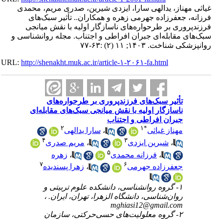
غیاثی مهناز، یدالهی سارا، ایزدی شیرین، صدری مریم، محمدی
فرزانه، جعفرزاده جهرمی زهره و همکاران.. تأثیر سبک‌های
فرزندپروری بر طرحواره‌های ناسازگار اولیه با نقش میانجی
سبک‌های مقابله‌ای ‌جبران افراطی و اجتناب. مجله روانشناسی و
روانپزشکی شناخت. ۱۴۰۳; ۱۱ (۲) :۶۳-۷۷
URL:
http://shenakht.muk.ac.ir/article-۱-۲۰۶۱-fa.html
تأثیر سبک‌های فرزندپروری بر طرحواره‌های
ناسازگار اولیه با نقش میانجی سبک‌های مقابله‌ای
‌جبران افراطی و اجتناب
۲
۱
*
مهناز غیاثی
،
سارا یدالهی
۴
۳
،
شیرین ایزدی
،
مریم صدری
۵
،
فرزانه محمدی
،
زهره
۷
۶
جعفرزاده جهرمی
،
زهرا پسندیده
۱- گروه روانشناسی، دانشکده علوم تربیتی و
روان‌شناسی، دانشگاه الزهرا، تهران، ایران. ،
mghiasi12@gmail.com
۲- گروه معلولیت‌های حسی‌حرکتی، سازمان