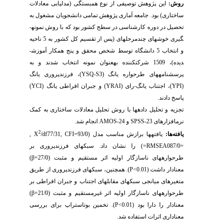
روش:
این پژوهش توصیفی از نوع همبستگی (مدل­یابی معادلات
ساختاری) بود. جامعه آماری پژوهش تمامی دانشجویان مشغول به
تحصیل در دوره کارشناسی در سطح کشور بود که با روش نمونه­
گیری خوشه­ای چندمرحله­ای (پس از تقسیم کل کشور به 5 ناحیه
و انتخاب 5 دانشگاه
توسط شخص محقق و پنج همکار آموزش­
دیده
)، 1509 شرکت­کننده به­عنوان نمونه انتخاب شدند و به
پرسشنامه­های طرحواره یانگ (
YSQ-S3
)، فرزندپروری یانگ
(
YPI
)، اجتناب یانگ-رای (
YRAI
) و جبران افراطی یانگ (
YCI
)
پاسخ دادند.
تجزیه و تحلیل داده­ها با روش تحلیل معادلات ساختاری به کمک
نرم­افزارهای
SPSS-23
و
AMOS-24
انجام شد.
2
یافته­‌ها:
یافته­ها برازش مناسب مدل (93/0
CFI=
,
77/31
/df
, X
=
087/0
RMSEA
=
) را نشان داد. سبک­های فرزندپروری بر
طرحواره­های ناسازگار اولیه اثر مستقیم و مثبت (27/0
β=
)
معنادار داشت (
P<0.01
). همچنین، سبک­های فرزندپروری از طریق
متغیرهای میانجی سبک­های مقابله­ای اجتناب و جبران افراطی بر
طرحواره­های ناسازگار اولیه اثر غیرمستقیم و مثبت (21/0
β=
)
معنادار را دارا بود (
P<0.01
).
تخمین بوت­استراپ برای بررسی
معناداری اثرات استفاده شد.