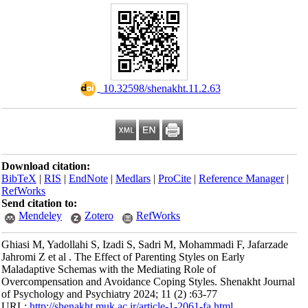
‎ 10.32598/shenakht.11.2.63
Download citation:
BibTeX
|
RIS
|
EndNote
|
Medlars
|
ProCite
|
Reference Manager
|
RefWorks
Send citation to:
Mendeley
Zotero
RefWorks
Ghiasi M, Yadollahi S, Izadi S, Sadri M, Mohammadi F, Jafarzade
Jahromi Z et al . The Effect of Parenting Styles on Early
Maladaptive Schemas with the Mediating Role of
Overcompensation and Avoidance Coping Styles. Shenakht Journal
of Psychology and Psychiatry 2024; 11 (2) :63-77
URL:
http://shenakht.muk.ac.ir/article-1-2061-fa.html