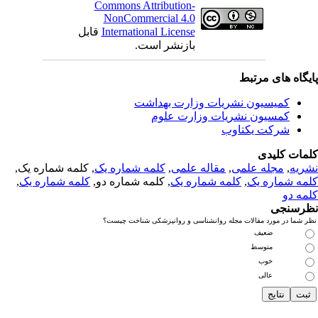
Commons Attribution-
NonCommercial 4.0
International License
قابل
بازنشر است.
یگاه های مرتبط
کمیسیون نشریات وزارت بهداشت
کمسیون نشریات وزارت علوم
شرکت یکتاوب
مات کلیدی
ریه
,
مجله علمی
,
مقاله علمی
,
کلمه شماره یک
, کلمه شماره یک,
مه شماره یک
,
کلمه شماره یک
, کلمه شماره دو,
کلمه شماره یک
,
مه دو
رسنجی
 شما در مورد مقالات مجله روانشناسی و روانپزشکی شناخت چیست؟
ضعیف
متوسط
خوب
عالی