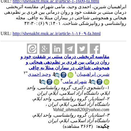
URL:
http://shenakht.muk.ac.ir/article-1-1609-fa.html
ابراهیمیان شیرین، احمدی وحید، مامی شهرام. مقایسه اثربخشی
درمان مبتنی بر شفقت خود و روان درمانی بین فردی بر نظم‌دهی
هیجانی و همجوشی شناختی در بیماران مبتلا به چاقی. مجله
روانشناسی و روانپزشکی شناخت. ۱۴۰۱; ۹ (۶) :۳۰-۴۲
URL:
http://shenakht.muk.ac.ir/article-۱-۱۶۰۹-fa.html
مقایسه اثربخشی درمان مبتنی بر شفقت خود و
روان درمانی بین فردی بر نظم‌دهی هیجانی و
همجوشی شناختی در بیماران مبتلا به چاقی
۲
*
۱
شیرین ابراهیمیان
،
وحید احمدی
۳
،
شهرام مامی
۱- دانشجوی دکتری، گروه روانشناسی، واحد
ایلام، دانشگاه آزاد اسلامی، ایلام، ایران
۲- استادیار، گروه روانشناسی، واحد ایلام،
دانشگاه آزاد اسلامی، ایلام، ایران ،
Vahid_ahmadi20@yahoo.com
۳- استادیار، گروه روانشناسی، واحد ایلام،
دانشگاه آزاد اسلامی، ایلام، ایران
چکیده:
(۳۶۶۳ مشاهده)