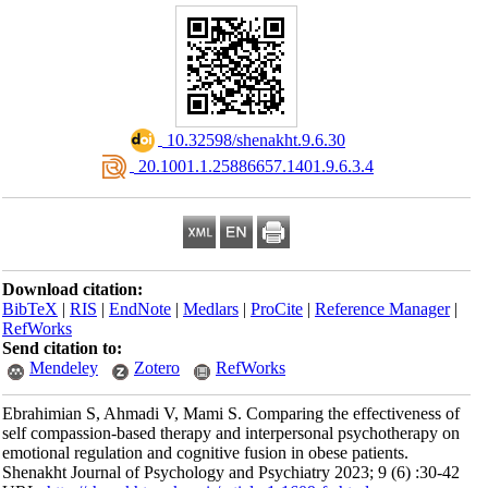
‎ 10.32598/shenakht.9.6.30
‎ 20.1001.1.25886657.1401.9.6.3.4
Download citation:
BibTeX
|
RIS
|
EndNote
|
Medlars
|
ProCite
|
Reference Manager
|
RefWorks
Send citation to:
Mendeley
Zotero
RefWorks
Ebrahimian S, Ahmadi V, Mami S. Comparing the effectiveness of
self compassion-based therapy and interpersonal psychotherapy on
emotional regulation and cognitive fusion in obese patients.
Shenakht Journal of Psychology and Psychiatry 2023; 9 (6) :30-42