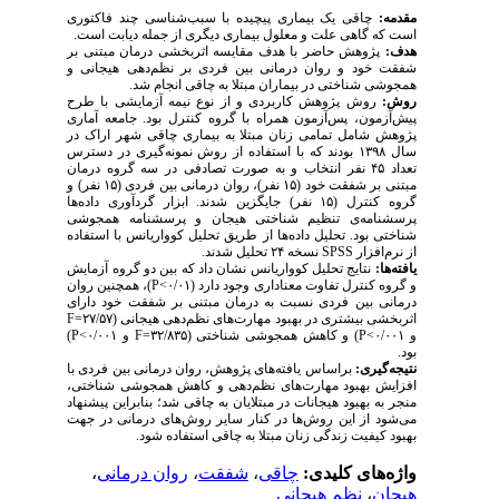
مقدمه:
چاقی یک بیماری پیچیده با سبب‌شناسی چند فاکتوری
است که گاهی علت و معلول بیماری دیگری از جمله دیابت است.
هدف:
پژوهش حاضر با هدف مقایسه اثربخشی درمان مبتنی بر
شفقت خود و روان درمانی بین فردی بر نظم‌دهی هیجانی و
همجوشی شناختی در بیماران مبتلا به چاقی انجام شد.
روش:
روش پژوهش کاربردی و از نوع نیمه آزمایشی با طرح
پیش‌آزمون، پس‌آزمون همراه با گروه کنترل بود. جامعه آماری
پژوهش شامل تمامی زنان مبتلا به بیماری چاقی شهر اراک در
سال ۱۳۹۸ بودند که با استفاده از روش نمونه‌گیری در دسترس
تعداد ۴۵ نفر انتخاب و به صورت تصادفی در سه گروه درمان
مبتنی بر شفقت خود (۱۵ نفر)، روان درمانی بین فردی (۱۵ نفر) و
گروه کنترل (۱۵ نفر) جایگزین شدند. ابزار گردآوری داده‌ها
پرسشنامه‌ی تنظیم شناختی هیجان و پرسشنامه همجوشی
شناختی بود. تحلیل داده‌ها از طریق تحلیل کوواریانس با استفاده
از نرم‌افزار
SPSS
نسخه ۲۴ تحلیل شدند.
یافته‌ها:
نتایج تحلیل کوواریانس نشان داد که بین دو گروه آزمایش
و گروه کنترل تفاوت معناداری وجود دارد (۰/۰۱>
P
)، همچنین روان
درمانی بین فردی نسبت به درمان مبتنی بر شفقت خود دارای
اثربخشی بیشتری در بهبود مهارت‌های نظم‌­دهی هیجانی (۲۷/۵۷
=F
و ۰/۰۰۱>
P
) و کاهش همجوشی شناختی (۳۲/۸۳۵
=F
و ۰/۰۰۱>
P
)
بود.
نتیجه‌گیری:
براساس یافته‌های پژوهش، روان درمانی بین فردی با
افزایش بهبود مهارت‌های نظم­‌دهی و کاهش همجوشی شناختی،
منجر به بهبود هیجانات در مبتلایان به چاقی شد؛ بنابراین پیشنهاد
می‌شود از این روش‌ها در کنار سایر روش‌های درمانی در جهت
بهبود کیفیت زندگی زنان مبتلا به چاقی استفاده شود.
واژه‌های کلیدی:
چاقی
،
شفقت
،
روان درمانی
،
هیجان
،
نظم هیجانی