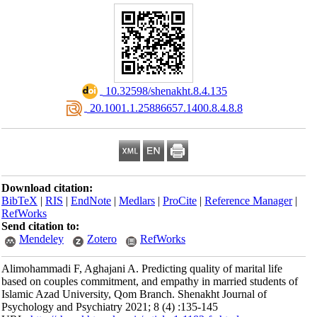
‎ 10.32598/shenakht.8.4.135
‎ 20.1001.1.25886657.1400.8.4.8.8
Download citation:
BibTeX
|
RIS
|
EndNote
|
Medlars
|
ProCite
|
Reference Manager
|
RefWorks
Send citation to:
Mendeley
Zotero
RefWorks
Alimohammadi F, Aghajani A. Predicting quality of marital life
based on couples commitment, and empathy in married students of
Islamic Azad University, Qom Branch. Shenakht Journal of
Psychology and Psychiatry 2021; 8 (4) :135-145