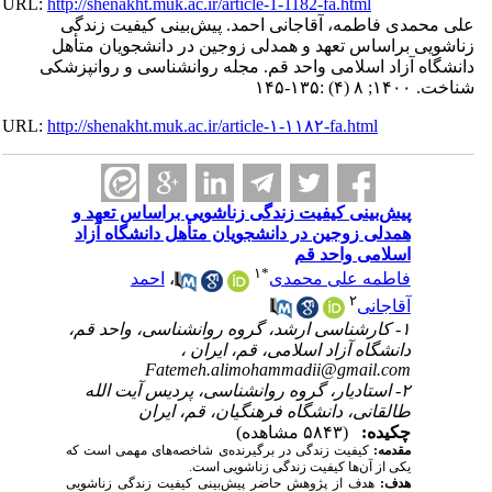
URL:
http://shenakht.muk.ac.ir/article-1-1182-fa.html
علی محمدی فاطمه، آقاجانی احمد. پیش‌بینی کیفیت زندگی
زناشویی براساس تعهد و همدلی زوجین در دانشجویان متأهل
دانشگاه آزاد اسلامی واحد قم. مجله روانشناسی و روانپزشکی
شناخت. ۱۴۰۰; ۸ (۴) :۱۳۵-۱۴۵
URL:
http://shenakht.muk.ac.ir/article-۱-۱۱۸۲-fa.html
پیش‌بینی کیفیت زندگی زناشویی براساس تعهد و
همدلی زوجین در دانشجویان متأهل دانشگاه آزاد
اسلامی واحد قم
۱
*
فاطمه علی محمدی
،
احمد
۲
آقاجانی
۱- کارشناسی ارشد، گروه روانشناسی، واحد قم،
دانشگاه آزاد اسلامی، قم، ایران ،
Fatemeh.alimohammadii@gmail.com
۲- استادیار، گروه روانشناسی، پردیس آیت الله
طالقانی، دانشگاه فرهنگیان، قم، ایران
چکیده:
(۵۸۴۳ مشاهده)
مقدمه:
کیفیت زندگی در برگیرنده‌ی شاخصه‌های مهمی است که
یکی از آن‌ها کیفیت زندگی زناشویی است.
هدف:
هدف از پژوهش حاضر پیش‌بینی کیفیت زندگی زناشویی