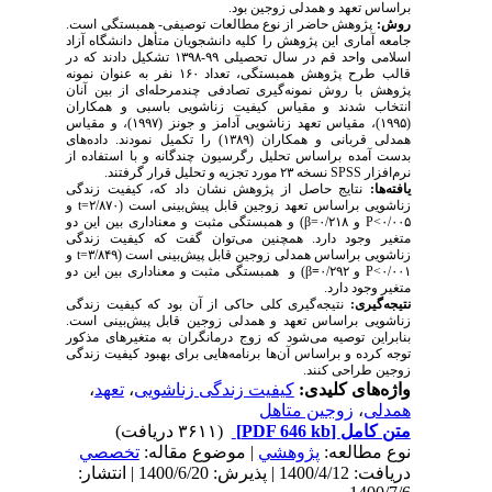
براساس تعهد و همدلی زوجین بود.
روش:
پژوهش حاضر از نوع مطالعات توصیفی- همبستگی است.
جامعه آماری این پژوهش را کلیه دانشجویان متأهل دانشگاه آزاد
اسلامی واحد قم در سال تحصیلی ۹۹-۱۳۹۸ تشکیل دادند که در
قالب طرح پژوهش همبستگی، تعداد ۱۶۰ نفر به عنوان نمونه
پژوهش با روش نمونه‌گیری تصادفی چندمرحله‌ای از بین آنان
انتخاب شدند و مقیاس کیفیت زناشویی باسبی و همکاران
(۱۹۹۵)، مقیاس تعهد زناشویی آدامز و جونز (۱۹۹۷)، و مقیاس
همدلی قربانی و همکاران (۱۳۸۹) را تکمیل نمودند. داده‌های
بدست آمده براساس تحلیل رگرسیون چندگانه و با استفاده از
نرم‌افزار
SPSS
نسخه ۲۳ مورد تجزیه و تحلیل قرار گرفتند.
یافته
ها:
نتایج حاصل از پژوهش نشان داد که، کیفیت زندگی
زناشویی براساس تعهد زوجین قابل پیش‌بینی است (۲/۸۷۰=
t
و
۰/۰۰۵
<
P
و ۰/۲۱۸=
β
) و همبستگی مثبت و معناداری بین این دو
متغیر وجود دارد. همچنین می‌توان گفت که کیفیت زندگی
زناشویی براساس همدلی زوجین قابل پیش‌بینی است (۳/۸۴۹=
t
و
۰/۰۰۱>
P
و ۰/۲۹۲
=
β
) و همبستگی مثبت و معناداری بین این دو
متغیر وجود دارد.
نتیجه
گیری:
نتیجه‌گیری کلی حاکی از آن بود که کیفیت زندگی
زناشویی براساس تعهد و همدلی زوجین قابل پیش‌بینی است.
بنابراین توصیه می‌شود که زوج درمانگران به متغیرهای مذکور
توجه کرده و براساس آن‌ها برنامه‌هایی برای بهبود کیفیت زندگی
زوجین طراحی کنند.
واژه‌های کلیدی:
کیفیت زندگی زناشویی
،
تعهد
،
همدلی
،
زوجین متاهل
متن کامل
[PDF 646 kb]
(۳۶۱۱ دریافت)
نوع مطالعه:
پژوهشي
| موضوع مقاله:
تخصصي
دریافت: 1400/4/12 | پذیرش: 1400/6/20 | انتشار: