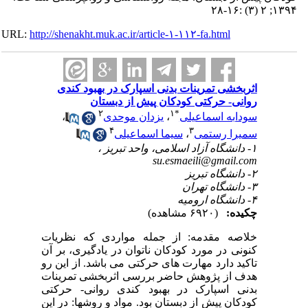
۱۳۹۴; ۲ (۳) :۱۶-۲۸
URL:
http://shenakht.muk.ac.ir/article-۱-۱۱۲-fa.html
اثربخشی تمرینات بدنی اسپارک در بهبود کندی
روانی- حرکتی کودکان پیش از دبستان
۲
۱
*
سودابه اسماعیلی
،
یزدان موحدی
،
۴
۳
سمیرا رستمی
،
سیما اسماعیلی
۱- دانشگاه آزاد اسلامی، واحد تبریز ،
su.esmaeili@gmail.com
۲- دانشگاه تبریز
۳- دانشگاه تهران
۴- دانشگاه ارومیه
چکیده:
(۶۹۲۰ مشاهده)
خلاصه مقدمه: از جمله مواردی که نظریات
کنونی در مورد کودکان ناتوان در یادگیری، بر آن
تاکید دارد مهارت های حرکتی می باشد. از این رو
هدف از پژوهش حاضر بررسی اثربخشی تمرینات
بدنی اسپارک در بهبود کندی روانی- حرکتی
کودکان پیش از دبستان بود. مواد و روشها: در این