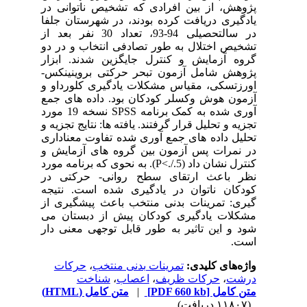
پژوهش، از بین افرادی که تشخیص ناتوانی در
یادگیری دریافت کرده بودند، در شهرستان جلفا
در سالتحصیلی 94-93، تعداد 30 نفر بعد از
تشخیص اختلال به طور تصادفی انتخاب و در دو
گروه آزمایش و کنترل جایگزین شدند. ابزار
پژوهش شامل آزمون تبحر حرکتی بروینینکس-
اورزتسکی، مقیاس مشکلات یادگیری کلورداو و
آزمون هوش وکسلر کودکان بود. داده های جمع
آوری شده به کمک برنامه SPSS نسخه 19 مورد
تجزیه و تحلیل قرار گرفتند. یافته ها: نتایج تجزیه و
تحلیل داده های جمع آوری شده تفاوت معناداری
در نمرات پس آزمون بین گروه های آزمایش و
کنترل نشان داد (P<./.5). به نحوی که برنامه مورد
نظر باعث ارتقای سطح روانی- حرکتی در
کودکان ناتوان در یادگیری شده است. نتیجه
گیری: تمرینات بدنی منتخب باعث پیشگیری از
مشکلات یادگیری کودکان پیش از دبستان می
شود و این تاثیر به طور قابل توجهی معنی دار
است.
واژه‌های کلیدی:
تمرینات بدنی منتخب
،
حرکات
درشت
،
حرکات ظریف
،
اعصاب
،
شناخت
متن کامل
[PDF 660 kb]
|
متن کامل (HTML)
(۱۱۸۰۷ دریافت)