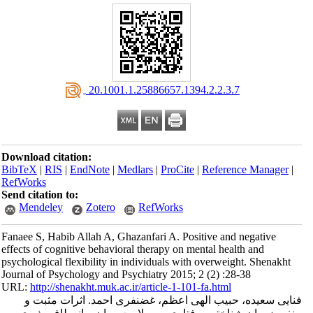
‎ 20.1001.1.25886657.1394.2.2.3.7
Download citation:
BibTeX
|
RIS
|
EndNote
|
Medlars
|
ProCite
|
Reference Manager
|
RefWorks
Send citation to:
Mendeley
Zotero
RefWorks
Fanaee S, Habib Allah A, Ghazanfari A. Positive and negative
effects of cognitive behavioral therapy on mental health and
psychological flexibility in individuals with overweight. Shenakht
Journal of Psychology and Psychiatry 2015; 2 (2) :28-38
URL:
http://shenakht.muk.ac.ir/article-1-101-fa.html
فنایی سعیده، حبیب الهی اعظم، غضنفری احمد. اثرات مثبت و