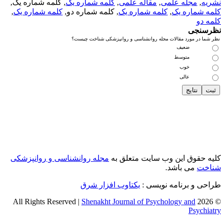
ریه
,
مجله علمی
,
مقاله علمی
,
کلمه شماره یک
, کلمه شماره یک,
مه شماره یک
,
کلمه شماره یک
, کلمه شماره دو,
کلمه شماره یک
,
مه دو
رسنجی
 شما در مورد مقالات مجله روانشناسی و روانپزشکی شناخت چیست؟
ضعیف
متوسط
خوب
عالی
یه حقوق این وب سایت متعلق به
مجله روانشناسی و روانپزشکی
اخت
می باشد.
احی و برنامه نویسی :
یکتاوب افزار شرق
Shenakht Journal of Psychology and
© 2026 
Psychiat