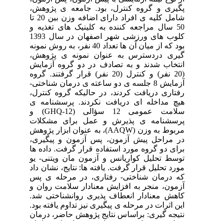
پگیری و گروه کنترل، بود. جامعه ی پژوهش،
شامل کلیه ی افراد دارای اضافه وزن بین 20 تا
50 سال مراجعه کننده به کلینیک های تغذیه و
کلوب های ورزشی شهر اصفهان در سال 1393
بود که از میان آن ها تعداد 40 نفر، به روش نمونه
گیری دردسترس به عنوان نمونه ی پژوهش،‌
انتخاب شدند و به تصادف در دو گروه آزمایش
(20 نفر) و کنترل (20 نفر) قرار گرفتند. گروه
آزمایش 8 جلسه ی دو ساعته ی درمان شناختی-
رفتاری دریافت کردند، در حالیکه گروه کنترل،
هیچ مداخله ای دریافت نکردند. پرسشنامه ی
سلامت عمومی 12 سؤالی (GHQ-12) و
پرسشنامه ی پذیرش و عمل برای مشکلات
مربوط به وزن (AAQW)، به عنوان ابزار پژوهش
در مراحل پیش آزمون، پس آزمون و پیگیری،
برای دو گروه مورد استفاده قرار گرفت. داده ها
توسط تحلیل کواریانس و آزمون مان ویتنی- یو
مورد تحلیل قرار گرفت. یافته ها: نتایج، نشان داد
که درمان شناختی- رفتاری، در مرحله ی پس
آزمون، منجر به افزایش معنادار سلامت روان و
کاهش معنادار انعطاف پذیری روانشناختی شد.
این اثرات در مرحله ی پیگیری نیز تداوم یافته بود.
نتیجه گیری: براساس نتایج پژوهش حاضر، درمان