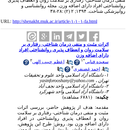
منفی درمان شناختی- رفتاری بر سلامت روان و انعطاف پذیری
روانشناختی افراد دارای اضافه وزن. مجله روانشناسی و
روانپزشکی شناخت. ۱۳۹۴; ۲ (۲) :۲۸-۳۸
URL:
http://shenakht.muk.ac.ir/article-۱-۱۰۱-fa.html
اثرات مثبت و منفی درمان شناختی- رفتاری بر
سلامت روان و انعطاف پذیری روانشناختی افراد
دارای اضافه وزن
۲
۱
*
سعیده فنایی
،
اعظم حبیب الهی
۳
،
احمد غضنفری
۱- دانشگاه آزاد اسلامی واحد علوم و تحقیقات
تهران ،
yasinforooshany@yahoo.com
۲- دانشگاه آزاد اسلامی واحد نجف آباد
۳- دانشگاه آزاد اسلامی واحد شهرکرد
چکیده:
(۶۷۸۱ مشاهده)
مقدمه: هدف از پژوهش حاضر، بررسی اثرات
مثبت و منفی درمان شناختی- رفتاری بر سلامت
روان و انعطاف پذیری روانشناختی در افراد
دارای اضافه وزن بود. روش: طرح این پژوهش،
از نوع نیمه آزمایشی با پیش آزمون،‌ پس آزمون،