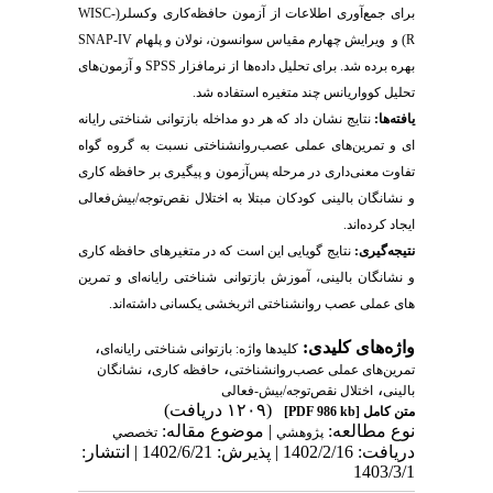
برای جمع­‌آوری اطلاعات از آزمون حافظه‌کاری وکسلر(
WISC-
R
) و
ویرایش چهارم مقیاس سوانسون، نولان و پلهام
SNAP-IV
بهره برده شد. برای تحلیل داده­‌ها از نرم­افزار
SPSS
و آزمون­‌های
تحلیل کوواریانس چند متغیره استفاده شد.
یافته­‌ها:
نتایج نشان داد که
هر دو مداخله
بازتوانی شناختی رایانه­‌
ای و تمرین­‌های عملی عصب­‌روانشناختی نسبت به گروه گواه
تفاوت معنی­‌داری در مرحله پس‌­آزمون و پیگیری بر حافظه کاری
و نشانگان­ بالینی کودکان مبتلا به اختلال نقص‌­توجه/بیش­‌فعالی
ایجاد کرده‌اند.
نتیجه­‌گیری:
نتایج گویایی این است که در متغیرهای حافظه کاری
و نشانگان­ بالینی،
آموزش بازتوانی شناختی رایانه‌­ای و تمرین
های عملی عصب روانشناختی اثربخشی یکسانی داشته‌­اند.
واژه‌های کلیدی:
،
کلیدها واژه: بازتوانی شناختی رایانه‌ای
،
،
تمرین‌های عملی عصب‌روانشناختی
حافظه کاری
نشانگان‌
،
بالینی
اختلال نقص‌توجه/بیش-فعالی
(۱۲۰۹ دریافت)
متن کامل
[PDF 986 kb]
نوع مطالعه:
| موضوع مقاله:
پژوهشي
تخصصي
دریافت: 1402/2/16 | پذیرش: 1402/6/21 | انتشار:
1403/3/1