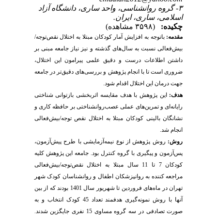
۳- گروه روانشناسی، واحد ساری، دانشگاه آزاد
اسلامی، ساری، ایران.
چکیده:
(۳۵۹۸ مشاهده)
مقدمه:
باتوجه
به
افزایش
آمار
کودکان
مبتلا
به
اختلال نقص‌توجه/
بیش‌فعالی
نسبت
به
سال‌های گذشته
و
نیز
نیاز
جامعه
مبنی
بر
داشتن
اطلاعات
درست
و
دقیق
علمی
پیرامون این
اختلال،
ضروری
است
تا
با
انجام پژوهش و
بررسی‌های دقیق‌­تر
در
جامعه
جهت
درمان این اختلال
اقدام
شود‌‌.
هدف:
این پژوهش با هدف مقایسه اثربخشی بازتوانی شناختی
رایانه‌­ای و تمرین­‌های عملی عصب­‌روانشناختی بر حافظه ­کاری
و
نشانگان­ بالینی کودکان مبتلا به اختلال نقص ­توجه/بیش‌­فعالی
انجام شد.
روش:
روش پژوهش از نوع نیمه‌­آزمایشی با طرح پیش‌­آزمون،
پس‌­آزمون و پیگیری با گروه کنترل بود. جامعه این پژوهش کلیه
کودکان 7 تا 11 سال مبتلا به اختلال نقص‌توجه/بیش‌­فعالی
مراجعه کننده به روانپزشکان اطفال و روانشناسان کودک شهر
تهران در ماه‌­های فروردین تا شهریور سال 1401 بودند که از بین
آنها با روش نمونه‌­گیری هدفمند تعداد 45 کودک انتخاب و به
صورت تصادفی در سه گروه مساوی 15 نفری جایگزین شدند.