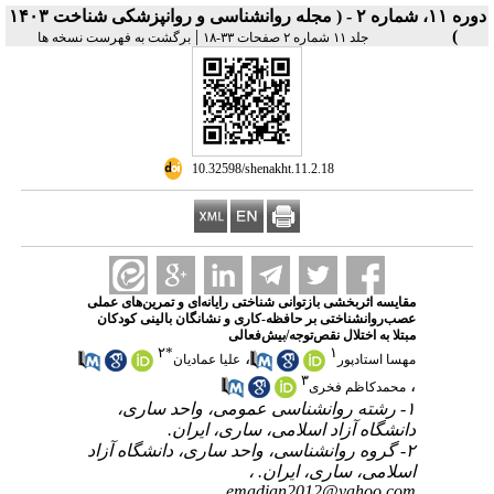
دوره ۱۱، شماره ۲ - ( مجله روانشناسی و روانپزشکی شناخت ۱۴۰۳
|
)
جلد ۱۱ شماره ۲ صفحات ۳۳-۱۸
برگشت به فهرست نسخه ها
‎ 10.32598/shenakht.11.2.18
مقایسه اثربخشی بازتوانی شناختی رایانه‌ای و تمرین‌های عملی
عصب‌روانشناختی بر حافظه-کاری و نشانگان‌ بالینی کودکان
مبتلا به اختلال نقص‌توجه/بیش‌فعالی
۲
*
۱
،
مهسا استادپور
علیا عمادیان
۳
،
محمدکاظم فخری
۱- رشته روانشناسی عمومی، واحد ساری،
دانشگاه آزاد اسلامی، ساری، ایران.
۲- گروه روانشناسی، واحد ساری، دانشگاه آزاد
اسلامی، ساری، ایران. ،
emadian2012@yahoo.com