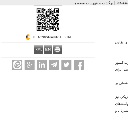
|
برگشت به فهرست نسخه ها
‎ 10.32598/shenakht.11.3.161
 نیز این
رب کشور
ت. برای
شغلی بر
زیکی نیز
سته‌های
شتریان و