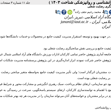
جلد ۱۱ شماره ۳ صفحات ۱۸۸-۱۶۱
جیگری رضایت شغلی
۳
،
محمد رحیم نجف زاده
janani@iaut.ac.ir
ر جهت بهبود و توسعه استقرار مدیریت کیفیت جامع در محصولات و خدمات دانشگاه‌ها شود و
یفیت جامع و بررسی نقش میانجیگری رضایت شغلی بود.
جامعه آماری پژوهش حاضر تمامی کارکنان ادارات ورزش دانشگاه های آزاد اسلامی شمال غ
پرسشنامه مدیریت شکایات
اس
ت مشتریان اثرگذار است؛ ولی تأثیر مدیریت کیفیت جامع به‌واسطه متغیر میانجی رضایت 
ع بر رضایت شغلی بوده است.
 بهبود جو سازمانی، ارتقای نظام پرداخت، سبک رهبری انگیزشی و مشارکت محور و شرایط فی
ع با اهتمام به توانمندسازی کارکنان، ارتقای سیستم پاسخگویی، سرعت در رسیدگی به خوا
 در برابر مشتریان و خواسته‌های آنان می‌تواند سازمان را در مدیریت هر چه بهتر شکایات م
 روانشناختی