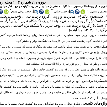
دوره ۱۱، شماره ۳ - ( مجله روانشناسی و روانپزشکی شناخت ۱۴۰۳ )
تدوین مدل روانشناختی مدیریت شکایات مشتریان مبتنی بر مدیریت کیفیت جامع: نقش میان
۳
۲
*
۱
،
،
یوسف رستم پور
حمید جنانی
جعفر برقی مقدم
۱- دانشجوی دکترای مدیریت ورزشی،گروه تربیت بدنی ،واحدتبریز،دانشگاه آزاد اسلامی ،تبریز ،ایران
۲- - استادیار گروه تربیت بدنی ، واحد تبریز، دانشگاه تبریز، ایران ازاد اسلامی. ایران ،
۳- استادیار گروه تربیت بدنی ، واحد تبریز ، دانشگاه ازاد اسلامی ،تبریز، ایران
چکیده:
(۵۳۱۲ مشاهده)
قدمه :
ضرورت وجود سیستم‌های رسیدگی به شکایات مشتریان در دانشگاه‌ها می‌تواند گامی د
امر باعث می‌گردد رضایت شغلی در بین کارمندان دانشگاه‌ها بهتر و بیشتر گردد
هدف:
هدف این پژوهش تدوین مدل روانشناختی مدیریت شکایات مشتریان مبتنی بر مدیریت ک
وش:
پژوهش حاضر کاربردی و از نظر شیوه اجرا توصیفی
–
پیمایشی از نوع همبستگی بود، 
32 نفر) در سال 1401 بود، 180 نفر به عنوان نمونه پژوهش به‌صورت تصادفی انتخاب و در پژوهش حاضر شرکت نمودند ابزار اندازه‌گیری در این پژوهش
تحلیل و طراحی مدل از نرم‌افزار آماری و
SPSS
نسخه-23 استفاده شد.
نتایج:
یافته‌های پژوهش نشان داد که مدیریت کیفیت جامع به‌طور مستقیم بر مدیریت شکایا
مدیریت شکایات مشتریان اثرگذار نبوده. همچنین نتایج حاکی از اثرگذاری مدیریت کیفیت جام
تیجه‌گیری:
بر اساس نتایج این توجه به فاکتورهای اثرگذار بر رضایت شغلی کارکنان مانند
ی‌تواند بر نحوه پاسخگویی کارکنان به مشتریان تأثیرگذار باشد.
درواقع، مدیریت کیفیت جام
مشتریان، احترام به ارزش‌های حاکم در جامعه و سازمان و همچنین برخورداری از انعطاف لازم
رضایت آنان کمک کننده است.
واژه‌های کلیدی:
،
،
،
،
رضایت شغلی
مدیریت شکایات
مدیریت کیفیت جامع
مشتریان
مدل